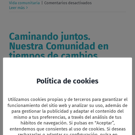
en
Vida comunitaria
|
Comentarios desactivados
Mística
Leer más
y
Encarnación.
Caminando juntos.
Nuestra Comunidad en
tiempos de cambios.
Celebración del día 23 de abril de 2023 Caminando
juntos. [...]
Política de cookies
Por
Editor LIP
|
|
Categorías:
Celebraciones
,
Eucaristías
|
Etiquetas:
Caminar
,
Celebraciones
,
Comunidad
,
Utilizamos cookies propias y de terceros para garantizar el
en
Eucaristia
,
Vida comunitaria
|
Comentarios desactivados
Caminando
Leer más
funcionamiento del sitio web y analizar su uso, además de
juntos.
para gestionar la publicidad y adaptar el contenido del
Nuestra
mismo a tus preferencias, a través del análisis de tus
Comunidad
hábitos de navegación. Si pulsas en “Aceptar”,
en
tiempos
entendemos que consientes al uso de cookies. Si deseas
Qué aportamos como
de
rechazarlas o adaptar su configuración, pulsa en