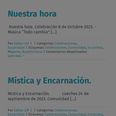
de
la
Fe
Nuestra hora
en
Jesús
Nuestra hora. Celebración 8 de Octubre 2023. -
Música “Todo cambia” [...]
Por
Editor LIP
|
|
Categorías:
Celebraciones
,
Eucaristías
|
Etiquetas:
Celebraciones
,
Comunidad
,
Eucaristia
,
en
Mayores
,
Nuestra hora
|
Comentarios desactivados
Nuestra
Leer más
hora
Mística y Encarnación.
Mística y Encarnación. Loeches 24 de
septiembre de 2023. Comunidad [...]
Por
Editor LIP
|
|
Categorías:
Celebraciones
,
Eucaristías
|
Etiquetas:
Celebraciones
,
Comunidad
,
Eucaristia
,