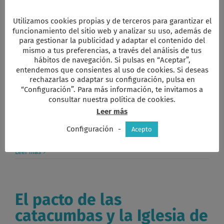
de las Catacumbas
|
Sin comentarios
Leer más
Utilizamos cookies propias y de terceros para garantizar el
funcionamiento del sitio web y analizar su uso, además de
para gestionar la publicidad y adaptar el contenido del
mismo a tus preferencias, a través del análisis de tus
Una iglesia salvadora y
hábitos de navegación. Si pulsas en “Aceptar”,
entendemos que consientes al uso de cookies. Si deseas
pobre
rechazarlas o adaptar su configuración, pulsa en
“Configuración”. Para más información, te invitamos a
consultar nuestra política de cookies.
El pacto de las catacumbas: una iglesia servidora y
Leer más
pobre [...]
Configuración
-
Acepto
Por
natividad Cordero
|
|
Categorías:
Documentos Menú
,
Pacto
de las Catacumbas
|
Sin comentarios
Leer más
El pacto de las
catacumbas y la Iglesia de