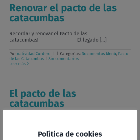
Renovar el pacto de las
catacumbas
Recordar y renovar el Pacto de las
catacumbas! El legado [...]
Por
natividad Cordero
|
|
Categorías:
Documentos Menú
,
Pacto
de las Catacumbas
|
Sin comentarios
Leer más
El pacto de las
catacumbas
El pacto de las catacumbas: una Iglesia servidora y
pobre [...]
Política de cookies
Por
natividad Cordero
|
|
Categorías:
Documentos Menú
,
Pacto