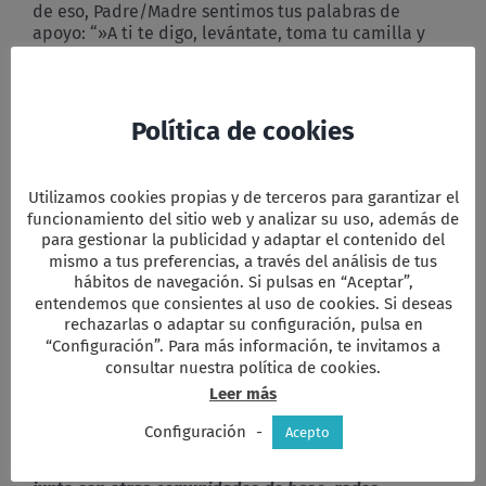
de eso, Padre/Madre sentimos tus palabras de
apoyo: “»A ti te digo, levántate, toma tu camilla y
vete”
Todos. – Te damos gracias por convocarnos en Tu
nombre, en Tu proyecto. Por enviarnos la fuerza del
Política de cookies
Espíritu liberador que agita nuestras conciencias y la
pasividad en la que vivimos instalados. Gracias por
esta Comunidad, increíblemente joven a pesar de
Utilizamos cookies propias y de terceros para garantizar el
nuestra edad y que, a pesar de todas nuestras
funcionamiento del sitio web y analizar su uso, además de
contradicciones, pone en “movimiento nuestros
para gestionar la publicidad y adaptar el contenido del
pies”.
mismo a tus preferencias, a través del análisis de tus
hábitos de navegación. Si pulsas en “Aceptar”,
E2.-
Tenemos ejemplos donde mirar: Javier o Jacques
entendemos que consientes al uso de cookies. Si deseas
Galliot, que junto con tantos hermanos y hermanas
rechazarlas o adaptar su configuración, pulsa en
que hemos tenido oportunidad de encontrar en este
“Configuración”. Para más información, te invitamos a
largo caminar, nos ayudan a ser Iglesia liberadora, no
consultar nuestra política de cookies.
rito vacío y trasparente al dolor que nos rodea.
Leer más
Somos comunidad portadora de mensajes y acción
de Esperanza.
Configuración
-
Acepto
Todos. – No estamos solos. Tu Palabra nos alumbra y