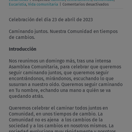
en
Eucaristia
,
Vida comunitaria
|
Comentarios desactivados
Caminando
juntos.
Nuestra
Celebración del día 23 de abril de 2023
Comunidad
en
Caminando juntos. Nuestra Comunidad en tiempos
tiempos
de cambios.
de
cambios.
Introducción
Nos reunimos un domingo más, tras una intensa
Asamblea Comunitaria, para celebrar que queremos
seguir caminando juntos, que queremos seguir
encontrándonos, mirándonos, escuchando lo que
susurran a nuestro oído. Queremos seguir caminando
en Tu nombre, echando una mano a quién se va
quedando atrás.
Queremos celebrar el caminar todos juntos en
Comunidad, en unos tiempos de cambio. La
Comunidad no es ajena a los cambios de la
sociedad y a los cambios en nosotros mismos. La
sociedad evoluciona muy rápidamente y nosotros