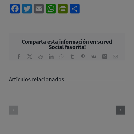
Facebook
Twitter
Email
WhatsApp
PrintFriendly
Compartir
Comparta esta información en su red
Social favorita!
Facebook
X
Reddit
LinkedIn
WhatsApp
Tumblr
Pinterest
Vk
Xing
Correo
electrón
Artículos relacionados
El
legado
Alzad
de
la
Monseñor
mirada
Proaño
hoy