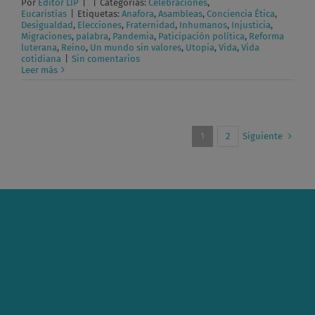
Por
Editor LIP
|
|
Categorías:
Celebraciones
,
Eucaristías
|
Etiquetas:
Anafora
,
Asambleas
,
Conciencia Ética
,
Desigualdad
,
Elecciones
,
Fraternidad
,
Inhumanos
,
Injusticia
,
Migraciones
,
palabra
,
Pandemia
,
Paticipación política
,
Reforma
luterana
,
Reino
,
Un mundo sin valores
,
Utopia
,
Vida
,
Vida
cotidiana
|
Sin comentarios
Leer más
Siguiente
1
2