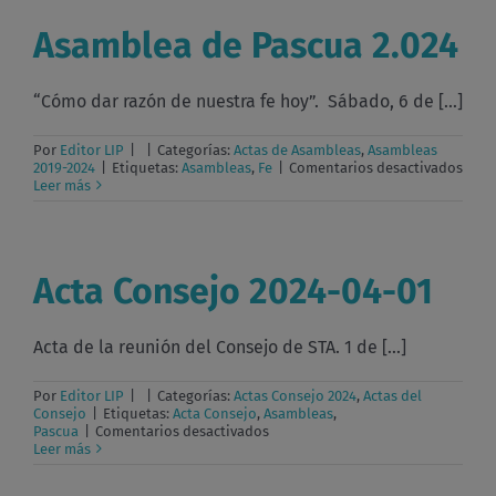
07
Asamblea de Pascua 2.024
“Cómo dar razón de nuestra fe hoy”. Sábado, 6 de [...]
Por
Editor LIP
|
|
Categorías:
Actas de Asambleas
,
Asambleas
en
2019-2024
|
Etiquetas:
Asambleas
,
Fe
|
Comentarios desactivados
Asam
Leer más
de
Pasc
2.024
Acta Consejo 2024-04-01
Acta de la reunión del Consejo de STA. 1 de [...]
Por
Editor LIP
|
|
Categorías:
Actas Consejo 2024
,
Actas del
Consejo
|
Etiquetas:
Acta Consejo
,
Asambleas
,
en
Pascua
|
Comentarios desactivados
Acta
Leer más
Consejo
2024-