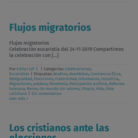
Flujos migratorios
Flujos migratorios
Celebración eucaristía del 24-11-2019 Compartimos
la celebración con [...]
Por
Editor LIP
|
|
Categorías:
Celebraciones
,
Eucaristías
|
Etiquetas:
Anafora
,
Asambleas
,
Conciencia Ética
,
Desigualdad
,
Elecciones
,
Fraternidad
,
Inhumanos
,
Injusticia
,
Migraciones
,
palabra
,
Pandemia
,
Paticipación política
,
Reforma
luterana
,
Reino
,
Un mundo sin valores
,
Utopia
,
Vida
,
Vida
cotidiana
|
Sin comentarios
Leer más
Los cristianos ante las
elecciones