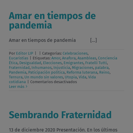
04-
01
Amar en tiempos de
pandemia
Amar en tiempos de pandemia [...]
Por
Editor LIP
|
|
Categorías:
Celebraciones
,
Eucaristías
|
Etiquetas:
Amor
,
Anafora
,
Asambleas
,
Conciencia
Ética
,
Desigualdad
,
Elecciones
,
Emigrantes
,
Fratelli Tutti
,
Fraternidad
,
Inhumanos
,
Injusticia
,
Migraciones
,
palabra
,
Pandemia
,
Paticipación política
,
Reforma luterana
,
Reino
,
Ternura
,
Un mundo sin valores
,
Utopia
,
Vida
,
Vida
en
cotidiana
|
Comentarios desactivados
Amar
Leer más
en
tiempos
de
pandemia
Sembrando Fraternidad
13 de diciembre 2020 Presentación. En los últimos