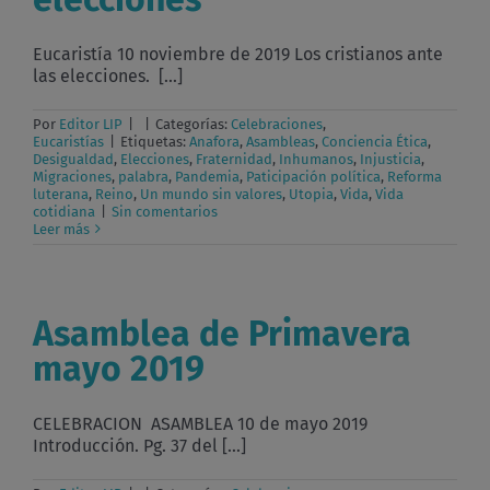
Eucaristía 10 noviembre de 2019 Los cristianos ante
las elecciones. [...]
Por
Editor LIP
|
|
Categorías:
Celebraciones
,
Eucaristías
|
Etiquetas:
Anafora
,
Asambleas
,
Conciencia Ética
,
Desigualdad
,
Elecciones
,
Fraternidad
,
Inhumanos
,
Injusticia
,
Migraciones
,
palabra
,
Pandemia
,
Paticipación política
,
Reforma
luterana
,
Reino
,
Un mundo sin valores
,
Utopia
,
Vida
,
Vida
cotidiana
|
Sin comentarios
Leer más
Asamblea de Primavera
mayo 2019
CELEBRACION ASAMBLEA 10 de mayo 2019
Introducción. Pg. 37 del [...]