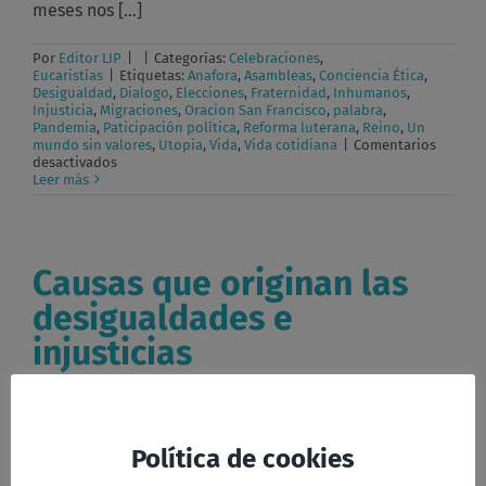
meses nos [...]
Por
Editor LIP
|
|
Categorías:
Celebraciones
,
Eucaristías
|
Etiquetas:
Anafora
,
Asambleas
,
Conciencia Ética
,
Desigualdad
,
Dialogo
,
Elecciones
,
Fraternidad
,
Inhumanos
,
Injusticia
,
Migraciones
,
Oracion San Francisco
,
palabra
,
Pandemia
,
Paticipación política
,
Reforma luterana
,
Reino
,
Un
mundo sin valores
,
Utopia
,
Vida
,
Vida cotidiana
|
Comentarios
en
desactivados
Sembrando
Leer más
Fraternidad
Causas que originan las
desigualdades e
injusticias
Ir a las causas que originan las desigualdades e
injusticias [...]
Política de cookies
Por
Editor LIP
|
|
Categorías:
Celebraciones
,