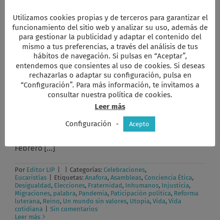
Eucaristías
|
Etiquetas:
Anafora
,
Asambleas
,
Compromiso
,
Conciencia Ética
,
Desigualdad
,
Desigualdades
,
Elecciones
,
Fratelli
Utilizamos cookies propias y de terceros para garantizar el
Tutti
,
Fraternidad
,
Inhumanos
,
Injusticia
,
Injusticias
,
Lc 10
,
funcionamiento del sitio web y analizar su uso, además de
Migraciones
,
palabra
,
Pandemia
,
Paticipación política
,
Reforma
luterana
,
Reino
,
Un mundo sin valores
,
Utopia
,
Vida
,
Vida
para gestionar la publicidad y adaptar el contenido del
en
cotidiana
|
Comentarios desactivados
mismo a tus preferencias, a través del análisis de tus
Causas
Leer más
hábitos de navegación. Si pulsas en “Aceptar”,
que
entendemos que consientes al uso de cookies. Si deseas
originan
las
rechazarlas o adaptar su configuración, pulsa en
desigualdades
“Configuración”. Para más información, te invitamos a
e
Llenar la vida cotidiana
consultar nuestra política de cookies.
injusticias
Leer más
con sentido
Configuración
-
Acepto
Llenar la vida cotidiana de sentido Domingo 23 de
Febrero [...]
Por
Editor LIP
|
|
Categorías:
Celebraciones
,
Eucaristías
|
Etiquetas:
Anafora
,
Asambleas
,
Conciencia Ética
,
Desigualdad
,
Elecciones
,
Fraternidad
,
Inhumanos
,
Injusticia
,
Migraciones
,
palabra
,
Pandemia
,
Paticipación política
,
Reforma
luterana
,
Reino
,
Un mundo sin valores
,
Utopia
,
Vida
,
Vida
cotidiana
|
Sin comentarios
Leer más