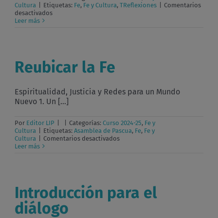
Cultura
|
Etiquetas:
Fe
,
Fe y Cultura
,
TReflexiones
|
Comentarios
en
desactivados
Reubicar
Leer más
la
fe
en
y
desde
Reubicar la Fe
Jesús
de
Nazaret
hoy
Espiritualidad, Justicia y Redes para un Mundo
Nuevo 1. Un [...]
Por
Editor LIP
|
|
Categorías:
Curso 2024-25
,
Fe y
Cultura
|
Etiquetas:
Asamblea de Pascua
,
Fe
,
Fe y
en
Cultura
|
Comentarios desactivados
Reubicar
Leer más
la
Fe
Introducción para el
diálogo