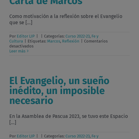
Carta de Marcos
Como motivación a la reflexión sobre el Evangelio
que se [...]
Por
Editor LIP
|
|
Categorías:
Curso 2022-23
,
Fe y
Cultura
|
Etiquetas:
Marcos
,
Reflexión
|
Comentarios
en
desactivados
Carta
Leer más
de
Marcos
El Evangelio, un sueño
inédito, un imposible
necesario
En la Asamblea de Pascua 2023, se tuvo este Espacio
[...]
Por
Editor LIP
|
|
Categorías:
Curso 2022-23
,
Fe y