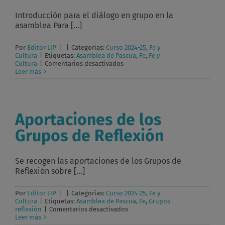
Introducción para el diálogo en grupo en la
asamblea Para [...]
Por
Editor LIP
|
|
Categorías:
Curso 2024-25
,
Fe y
Cultura
|
Etiquetas:
Asamblea de Pascua
,
Fe
,
Fe y
en
Cultura
|
Comentarios desactivados
Introducción
Leer más
para
el
diálogo
Aportaciones de los
Grupos de Reflexión
Se recogen las aportaciones de los Grupos de
Reflexión sobre [...]
Por
Editor LIP
|
|
Categorías:
Curso 2024-25
,
Fe y
Cultura
|
Etiquetas:
Asamblea de Pascua
,
Fe
,
Grupos
en
reflexión
|
Comentarios desactivados
Aportaciones
Leer más
de