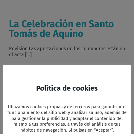
los
Grupos
de
Reflexión
La Celebración en Santo
Tomás de Aquino
Revisión Las aportaciones de los comuneros están en
el acta [...]
Por
Editor LIP
|
|
Categorías:
Curso 2023-24
,
Fe y
Cultura
|
Etiquetas:
Celebraciones
,
Evaristo
|
Comentarios
en
desactivados
La
Leer más
Política de cookies
Celebración
en
Santo
Tomás
de
Utilizamos cookies propias y de terceros para garantizar el
La comunidad y el
Aquino
funcionamiento del sitio web y analizar su uso, además de
cuidado.
para gestionar la publicidad y adaptar el contenido del
mismo a tus preferencias, a través del análisis de tus
hábitos de navegación. Si pulsas en “Aceptar”,