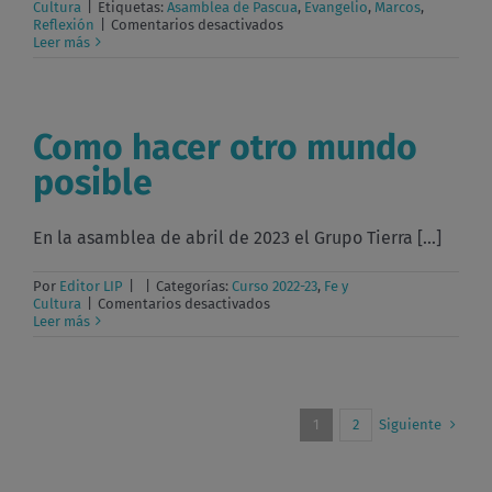
Cultura
|
Etiquetas:
Asamblea de Pascua
,
Evangelio
,
Marcos
,
en
Reflexión
|
Comentarios desactivados
El
Leer más
Evangelio,
un
sueño
inédito,
un
Como hacer otro mundo
imposible
necesario
posible
En la asamblea de abril de 2023 el Grupo Tierra [...]
Por
Editor LIP
|
|
Categorías:
Curso 2022-23
,
Fe y
en
Cultura
|
Comentarios desactivados
Como
Leer más
hacer
otro
mundo
posible
Siguiente
1
2