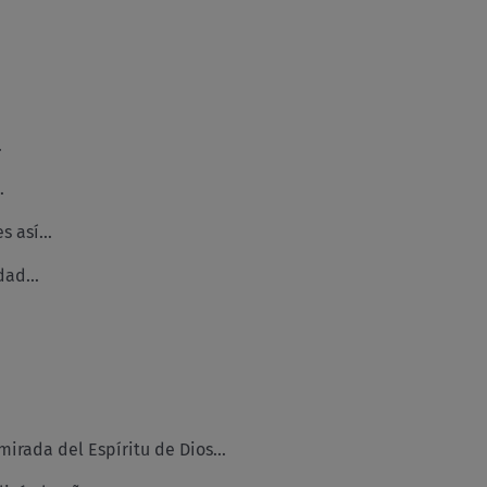
…
…
es así…
idad…
mirada del Espíritu de Dios…