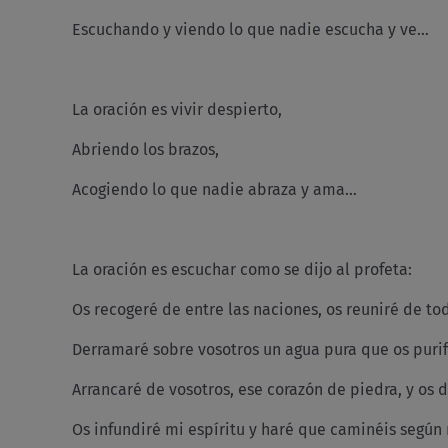
Escuchando y viendo lo que nadie escucha y ve…
La oración es vivir despierto,
Abriendo los brazos,
Acogiendo lo que nadie abraza y ama…
La oración es escuchar como se dijo al profeta:
Os recogeré de entre las naciones, os reuniré de todo
Derramaré sobre vosotros un agua pura que os purifi
Arrancaré de vosotros, ese corazón de piedra, y os 
Os infundiré mi espíritu y haré que caminéis según