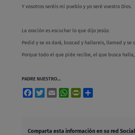
Y vosotros seréis mi pueblo y yo seré vuestro Dios.
La oración es escuchar lo que dijo Jesús:
Pedid y se os dará, buscad y hallareis, llamad y se o
Porque todo el que pide recibe, el que busca halla, 
PADRE NUESTRO…
Facebook
Twitter
Email
WhatsApp
PrintFriendl
Comparti
Comparta esta información en su red Social 