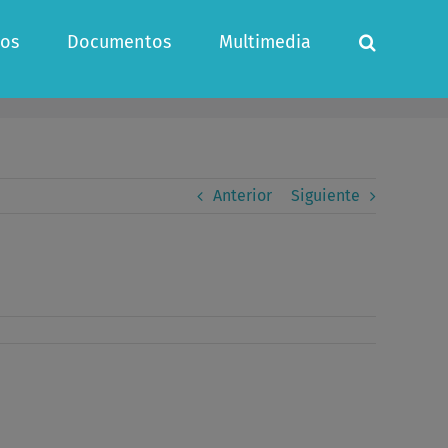
os
Documentos
Multimedia
Anterior
Siguiente