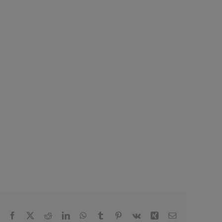
Facebook
X
Reddit
LinkedIn
WhatsApp
Tumblr
Pinterest
Vk
Xing
Correo