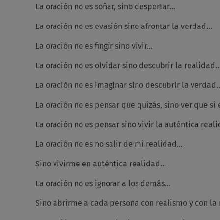
La oración no es soñar, sino despertar…
La oración no es evasión sino afrontar la verdad…
La oración no es fingir sino vivir…
La oración no es olvidar sino descubrir la realidad
La oración no es imaginar sino descubrir la verdad
La oración no es pensar que quizás, sino ver que si 
La oración no es pensar sino vivir la auténtica real
La oración no es no salir de mi realidad…
Sino vivirme en auténtica realidad…
La oración no es ignorar a los demás…
Sino abrirme a cada persona con realismo y con la 