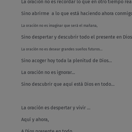
La oración no es recordar lo que en otro tiempo real
Sino abrirme a lo que está haciendo ahora conmi
La oración no es imaginar que será el mañana,
Sino despertar y descubrir todo el presente en Dio
La oración no es desear grandes sueños futuros…
Sino acoger hoy toda la plenitud de Dios…
La oración no es ignorar…
Sino descubrir que aquí está Dios en todo…
La oración es despertar y vivir …
Aquí y ahora,
A Dios presente en todo,