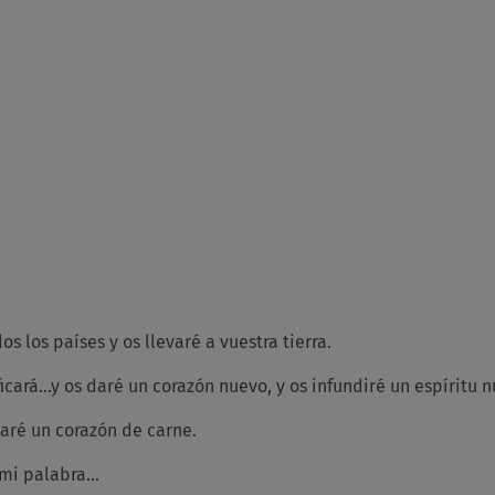
s los países y os llevaré a vuestra tierra.
cará…y os daré un corazón nuevo, y os infundiré un espíritu n
daré un corazón de carne.
 mi palabra…