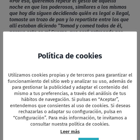
«Por eso, queremos repetir el gesto de aquella
noche en que los poderosos, similares a los mismos
que hoy día siguen decidiendo quién es legal o ilegal,
tomaste un trozo de pan y lo repartiste entre los que
allí estaban diciendo “Tomad y comed todos de él,
porque esto es mi Cuerpo, que será entregado por
vosotros».
E6.-
Repartimos también un vino de esperanza,
Política de cookies
doloroso símbolo de sangre inocente que se derrama
a lo largo de la Historia de manera injusta por los
cuatro puntos cardinales de nuestra querida
Utilizamos cookies propias y de terceros para garantizar el
Pachamama.
funcionamiento del sitio web y analizar su uso, además de
para gestionar la publicidad y adaptar el contenido del
TODOS:
mismo a tus preferencias, a través del análisis de tus
hábitos de navegación. Si pulsas en “Aceptar”,
«Tomad y bebed todos de él, porque éste es el cáliz
entendemos que consientes al uso de cookies. Si deseas
de mi Sangre, Sangre de la alianza nueva y eterna
rechazarlas o adaptar su configuración, pulsa en
que será derramada por vosotros y por toda la
“Configuración”. Para más información, te invitamos a
Humanidad para el perdón de los pecados. Haced
consultar nuestra política de cookies.
esto en conmemoración mía».
Leer más
Este es el sacramento de nuestra fe. Anunciamos tu