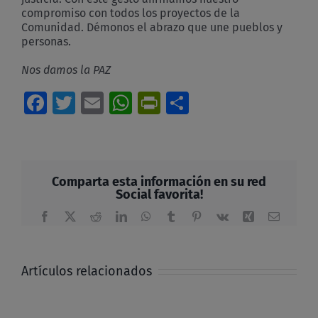
compromiso con todos los proyectos de la
Comunidad. Démonos el abrazo que une pueblos y
personas.
Nos damos la PAZ
Facebook
Twitter
Email
WhatsApp
PrintFriendly
Compartir
Comparta esta información en su red
Social favorita!
Facebook
X
Reddit
LinkedIn
WhatsApp
Tumblr
Pinterest
Vk
Xing
Correo
electrón
Artículos relacionados
Desarrollo