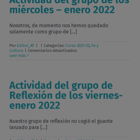
miércoles – enero 2022
Nosotros, de momento nos hemos quedado
solamente como grupo de [...]
Por
Editor_AT
|
|
Categorías:
Curso 2021-22
,
Fe y
en
Cultura
|
Comentarios desactivados
Actividad
Leer más
del
grupo
de
los
miércoles
Actividad del grupo de
–
enero
Reflexión de los viernes-
2022
enero 2022
Nuestro grupo de reflexión no cogió el guante
lanzado para [...]