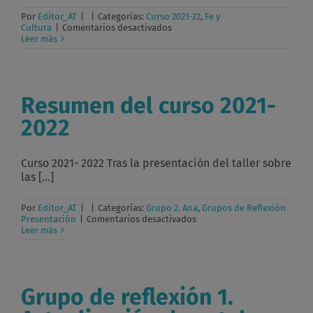
Por
Editor_AT
|
|
Categorías:
Curso 2021-22
,
Fe y
en
Cultura
|
Comentarios desactivados
Grupo
Leer más
Temático
Espiritualidad
e
Iglesia
2021-
Resumen del curso 2021-
2022
2022
Curso 2021- 2022 Tras la presentación del taller sobre
las [...]
Por
Editor_AT
|
|
Categorías:
Grupo 2. Ana
,
Grupos de Reflexión
en
Presentación
|
Comentarios desactivados
Resumen
Leer más
del
curso
2021-
2022
Grupo de reflexión 1.