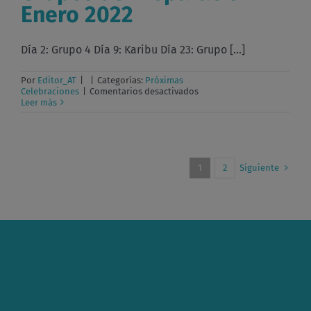
martes
Enero 2022
enero-
2022
Día 2: Grupo 4 Día 9: Karibu Día 23: Grupo [...]
Por
Editor_AT
|
|
Categorías:
Próximas
en
Celebraciones
|
Comentarios desactivados
Grupos
Leer más
de
Preparación
Enero
2022
Siguiente
1
2