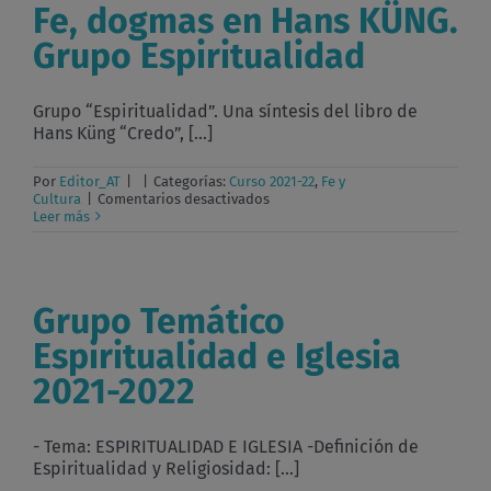
Fe, dogmas en Hans KÜNG.
Grupo Espiritualidad
Grupo “Espiritualidad”. Una síntesis del libro de
Hans Küng “Credo”, [...]
Por
Editor_AT
|
|
Categorías:
Curso 2021-22
,
Fe y
en
Cultura
|
Comentarios desactivados
Fe,
Leer más
dogmas
en
Hans
KÜNG.
Grupo
Grupo Temático
Espiritualidad
Espiritualidad e Iglesia
2021-2022
- Tema: ESPIRITUALIDAD E IGLESIA -Definición de
Espiritualidad y Religiosidad: [...]