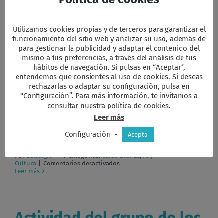
Por
Editor_AT
|
|
Categorías:
Curso 2021-22
,
Fe y
en
Cultura
|
Comentarios desactivados
Actividades
Leer más
Utilizamos cookies propias y de terceros para garantizar el
del
grupo
funcionamiento del sitio web y analizar su uso, además de
Tierra
para gestionar la publicidad y adaptar el contenido del
y
mismo a tus preferencias, a través del análisis de tus
sociedad
Actividades del grupo
hábitos de navegación. Si pulsas en “Aceptar”,
–
enero
entendemos que consientes al uso de cookies. Si deseas
Espiritualidad – enero
2022
rechazarlas o adaptar su configuración, pulsa en
2022
“Configuración”. Para más información, te invitamos a
consultar nuestra política de cookies.
Leer más
Somos 11 comuneros, después de la incorporación de
hace dos [...]
Configuración
-
Acepto
Por
Editor_AT
|
|
Categorías:
Curso 2021-22
,
Fe y
en
Cultura
|
Comentarios desactivados
Actividades
Leer más
del
grupo
Espiritualidad
–
enero
Actividad del grupo de los
2022