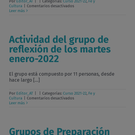
Por
Editor_AT
|
|
Categorías:
Curso 2021-22
,
Fe y
en
Cultura
|
Comentarios desactivados
Actividad
Leer más
del
grupo
de
Reflexión
de
Actividad del grupo de
los
viernes-
reflexión de los martes
enero
2022
enero-2022
El grupo está compuesto por 11 personas, desde
hace largo [...]
Por
Editor_AT
|
|
Categorías:
Curso 2021-22
,
Fe y
en
Cultura
|
Comentarios desactivados
Actividad
Leer más
del
grupo
de
reflexión
de
Grupos de Preparación
los