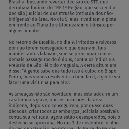
Brasília, buscando reverter decisão do STF, que
derrubara liminar do TRF 1ª Região, que suspendia
decisão judicial de desintrusão (retirada dos não-
indígenas) da área. No dia 5, elas invadiram a pista
em frente ao Planalto e bloquearam o trânsito por
alguns minutos.
No retorno de Brasília, no dia 9, irritados e raivosos
por não terem conseguido o que queriam, tais
manifestantes falavam, sem se preocupar com os
demais passageiros do ônibus, contra os índios e a
Prelazia de São Félix do Araguaia. A certa altura um
disse: “A gente sabe que tudo isso é culpa do Bispo
Pedro, mas vamos resolver isso bem fácil, a gente vai
fazer uma visitinha para ele.”.
As ameaças não são novidade, mas esta adquire um
caráter mais grave, pois os invasores da área
indígena, depois de conseguirem, por quase duas
décadas, criar todos os embargos judiciais possíveis
contra sua retirada, agora estão desesperados, pois o
desfecho se aproxima. No dia 3 de novembro, o filho
do cacique Damião, ao retornar de Barra do Garças,