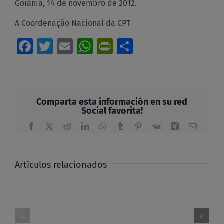
Goiânia, 14 de novembro de 2012.
A Coordenação Nacional da CPT
Facebook
Twitter
Email
WhatsApp
PrintFriendly
Compartir
Comparta esta información en su red
Social favorita!
Facebook
X
Reddit
LinkedIn
WhatsApp
Tumblr
Pinterest
Vk
Xing
Correo
electrón
Artículos relacionados
Hasta
que
la
Mas
igualdad
allá
se