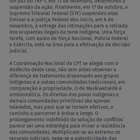
um juiz do TRF-1, em 13 de setembro, determinou a
suspensão da ação. Finalmente, em 17 de outubro, o
Supremo Tribunal Federal (STF) suspendeu essa
liminar e a Justiça Federal deu início, em 6 de
novembro, à entrega das intimações para a retirada
dos ocupantes ilegais da terra indígena. Uma força
tarefa, com apoio da Força Nacional, Polícia Federal
e Exército, está na área para a efetivação da decisão
judicial.
A Coordenação Nacional da CPT se alegra com o
desfecho deste caso, não sem antes observar a
diferença de tratamento dispensado aos grupos
indígenas e a outras comunidades tradicionais, em
comparação à propriedade. O de Marãiwatsédé é
emblemático. Os direitos dos povos indígenas e
demais comunidades primitivas são apenas
tolerados, mas para que se tornem efetivos, o
caminho a percorrer é árduo e longo. O
prolongamento indefinido da solução de conflitos
parece ser uma estratégia para minar a resistência
das comunidades. Multiplicam-se ao extremo os
recursos judiciais, nega-se a autenticidade dos