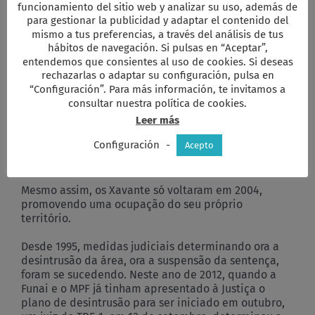
funcionamiento del sitio web y analizar su uso, además de
devolver aos Xavante 165.000 hectares.
para gestionar la publicidad y adaptar el contenido del
mismo a tus preferencias, a través del análisis de tus
Isto provocou revolta em fazendeiros e políticos
hábitos de navegación. Si pulsas en “Aceptar”,
locais que, ainda em 1992, organizaram a invasão da
entendemos que consientes al uso de cookies. Si deseas
área ficando com as maiores e melhores terras e
rechazarlas o adaptar su configuración, pulsa en
buscando famílias de sem-terra ou posseiros para
“Configuración”. Para más información, te invitamos a
ocupar o restante, para dizer que a terra tinha uma
consultar nuestra política de cookies.
destinação social.
Leer más
Em 1993, a área foi declarada Terra Indígena. Em
Configuración
-
Acepto
1998, já demarcada, foi homologada por Decreto do
Presidente da República.
Mesmo assim, os Xavante só voltaram em 2004,
promovendo uma ocupação do seu próprio
território.
Desde 1995, medidas judiciais determinando ora a
desintrusão da área, ora a suspensão da sentença,
foram se sucedendo. Neste ano de 2012, quando a
Funai e o MPF já tinham apresentado à Justiça o
plano de desintrusão para ser iniciado em outubro,