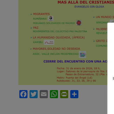
Facebook
Twitter
Email
WhatsApp
PrintFriendl
Comparti