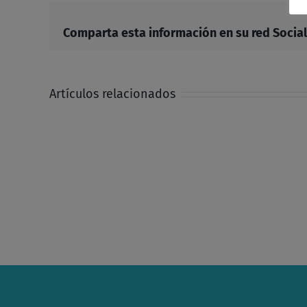
Comparta esta información en su red Social 
Artículos relacionados
Hasta
que
la
igualdad
se
haga
costumbre
en
la
Iglesia