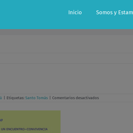
Inicio
Somos y Estam
en
ú
|
Etiquetas:
Santo Tomás
|
Comentarios desactivados
Mas
allá
del
Cristianismo