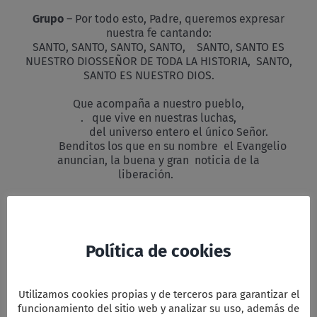
Grupo
– Por todo esto, Padre, queremos expresar
nuestra fe cantando:
SANTO, SANTO, SANTO, SANTO, SANTO, SANTO ES
NUESTRO DIOSSEÑOR DE TODA LA HISTORIA, SANTO,
SANTO ES NUESTRO DIOS.
Que acompaña a nuestro pueblo,
. que vive en nuestras luchas,
del universo entero el único Señor.
Benditos los que en su nombre el Evangelio
anuncian, la buena y gran noticia de la
liberación.
SANTO, SANTO, SANTO, SANTO,
Grupo
– Te damos gracias por tu hijo Jesús, que nos
ha enseñado que es posible vivir entregado a los
demás sin estar triste ni taciturno; y nos ha mostrado
Política de cookies
los valores que hacen posible una vida digna para
todos.
Asamblea
– Y también te damos gracias por todos
Utilizamos cookies propias y de terceros para garantizar el
los que caminan a nuestro lado, dando alternativas
funcionamiento del sitio web y analizar su uso, además de
al discurso oficial opresor, superando el clima de