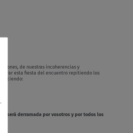
taciones, de nuestras incoherencias y
ebrar esta fiesta del encuentro repitiendo los
s diciendo:
.
que será derramada por vosotros y por todos los