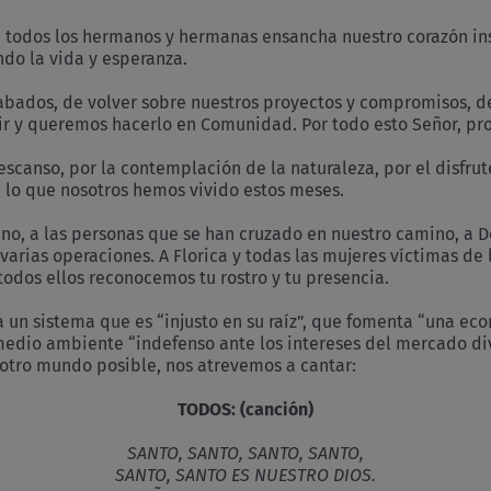
on todos los hermanos y hermanas ensancha nuestro corazón in
do la vida y esperanza.
cabados, de volver sobre nuestros proyectos y compromisos, d
uir y queremos hacerlo en Comunidad. Por todo esto Señor, 
scanso, por la contemplación de la naturaleza, por el disfru
 lo que nosotros hemos vivido estos meses.
no, a las personas que se han cruzado en nuestro camino, a 
varias operaciones. A Florica y todas las mujeres víctimas de 
todos ellos reconocemos tu rostro y tu presencia.
 un sistema que es “injusto en su raíz”, que fomenta “una eco
un medio ambiente “indefenso ante los intereses del mercado 
 otro mundo posible, nos atrevemos a cantar:
TODOS: (canción)
SANTO, SANTO, SANTO, SANTO,
SANTO, SANTO ES NUESTRO DIOS.