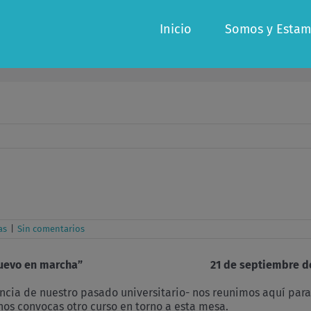
Inicio
Somos y Estam
as
|
Sin comentarios
 nuevo en marcha” 21 de septiembre de 
encia de nuestro pasado universitario- nos reunimos aquí par
nos convocas otro curso en torno a esta mesa.