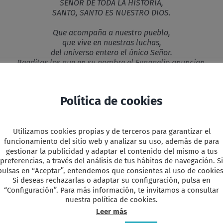
SEÑOR DE TODA LA HISTORIA,
SANTO, SANTO ES NUESTRO DIOS.
Que acompaña a nuestro pueblo,
que vive en nuestras luchas,
del universo entero el único Señor.
Benditos los que en su nombre el Evangelio anuncian,
la buena y gran noticia de la liberación.
SANTO, SANTO, SANTO, SANTO,
SANTO, SANTO ES NUESTRO DIOS…
Política de cookies
 festejar el reencuentro. Somos conscientes de nuestras limi
mar el compromiso con tu Palabra. Por eso nos atrevemos a cel
Utilizamos cookies propias y de terceros para garantizar el
os hiciste. Tomamos el pan, te damos gracias y lo bendecimo
funcionamiento del sitio web y analizar su uso, además de para
gestionar la publicidad y adaptar el contenido del mismo a tus
s mi Cuerpo, que será entregado por vosotros».
preferencias, a través del análisis de tus hábitos de navegación. Si
pulsas en “Aceptar”, entendemos que consientes al uso de cookies
opa y dando gracias la pasaste diciendo:
Si deseas rechazarlas o adaptar su configuración, pulsa en
“Configuración”. Para más información, te invitamos a consultar
el cáliz de mi Sangre, Sangre de la alianza nueva y eterna 
nuestra política de cookies.
to en conmemoración mía».
Leer más
 muerte y proclamamos tu resurrección. ¡Ven, Señor Jesús!