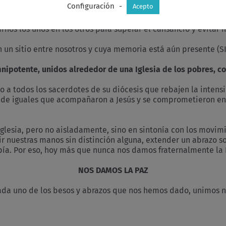
Configuración
-
Acepto
pito, que nunca quisiste sacrificios sino misericordia, haz q
os los unos en los otros para superar el cansancio y evitar 
un sitio entre nosotros y cuya memoria está aún presente (S
e omnipotente, unidos alrededor de una Iglesia de los pobres, 
 todos los sacerdotes de su diócesis que rebajen la intensid
d de iguales que acompañaron a Jesús y se comprometieron en
lesia, pero no aisladamente, sino en sintonía con los movimie
ir nuestras manos sin distinción alguna, extender un abrazo so
pía. Por eso, hoy más que nunca nos damos fraternalmente la 
NOS DAMOS LA PAZ
cada uno de los besos y abrazos que nos hemos dado, unimos n
y
r