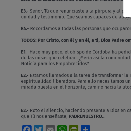
E3.-
Señor, Tú que renunciaste a la púrpura y al púl
unidad y testimonio. Que seamos capaces de apoyarn
E4.-
Recordamos a todas las personas que ocuparon 
TODOS:
Por Cristo, con él y en él, a ti, Dios Padr
E1.-
Hace muy poco, el obispo de Córdoba ha pedido a
de las misas que celebran. ¿Sería así la comunida
Noticia para los Empobrecidos?
E2.-
Estamos llamados a la tarea de transformar la Ig
espiritualidad liberadora. Para ello necesitamos un
mirada puesta en el horizonte, camino hacia la uto
E2.-
Roto el silencio, haciendo presente a Dios en 
que Tú nos enseñaste,
PADRENUESTRO
…
Facebook
Twitter
Email
WhatsApp
PrintFriendl
Comparti