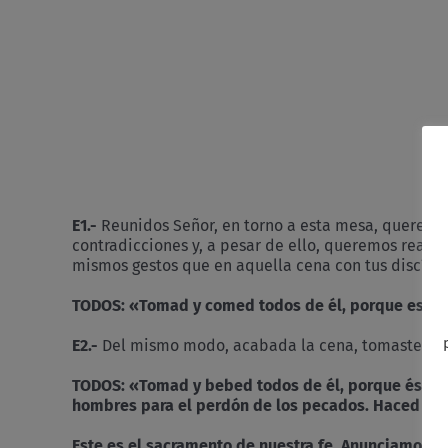
E1.-
Reunidos Señor, en torno a esta mesa, queremos
contradicciones y, a pesar de ello, queremos reafir
mismos gestos que en aquella cena con tus discípul
TODOS: «Tomad y comed todos de él, porque esto e
E2.-
Del mismo modo, acabada la cena, tomaste la c
TODOS: «Tomad y bebed todos de él, porque éste es 
hombres para el perdón de los pecados. Haced es
Este es el sacramento de nuestra fe. Anunciamos tu