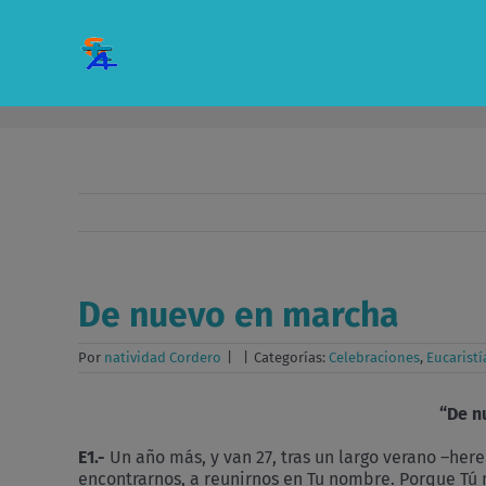
Saltar
al
contenido
De nuevo en marcha
Por
natividad Cordero
|
|
Categorías:
Celebraciones
,
Eucaristí
“De
E1.-
Un año más, y van 27, tras un largo verano –her
encontrarnos, a reunirnos en Tu nombre. Porque Tú 