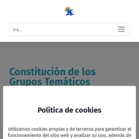
Saltar
al
contenido
Ir a...
Constitución de los
Grupos Temáticos
Constitución de los Grupos Temáticos para el trabajo
de la [...]
Política de cookies
Por
Editor LIP
|
|
Categorías:
Curso 2020-21
,
Fe y
Cultura
|
Etiquetas:
Colaboraciones solidarias
,
Espiritualidad
,
Grupos temáticos
,
Iglesia
,
Sociedad
,
Tierra
|
Comentarios
Utilizamos cookies propias y de terceros para garantizar el
en
desactivados
funcionamiento del sitio web y analizar su uso, además de
Constitución
Leer más