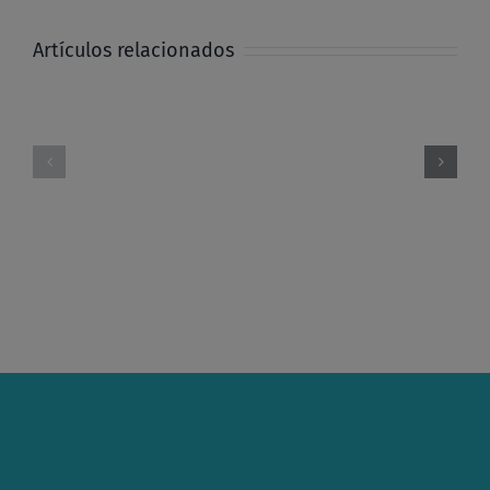
Artículos relacionados
Ayuda
Navidad
Desplazados
en
en
Nampula
Mozambique