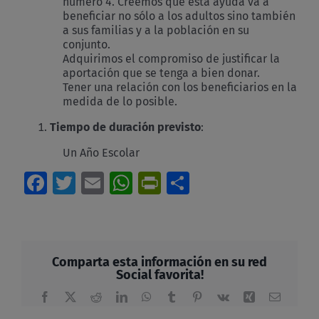
número 4. Creemos que esta ayuda va a
beneficiar no sólo a los adultos sino también
a sus familias y a la población en su
conjunto.
Adquirimos el compromiso de justificar la
aportación que se tenga a bien donar.
Tener una relación con los beneficiarios en la
medida de lo posible.
Tiempo de duración previsto
:
Un Año Escolar
Facebook
Twitter
Email
WhatsApp
PrintFriendly
Compartir
Comparta esta información en su red
Social favorita!
Facebook
X
Reddit
LinkedIn
WhatsApp
Tumblr
Pinterest
Vk
Xing
Correo
electrón