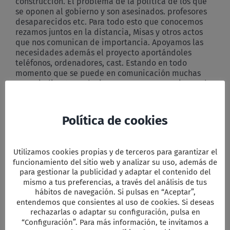
construcción. El problema de la política de los que
se oponen al gobierno y son asesinados. profesores
desaparecidos etc. Para todo esto que conocemos
rezamos juntos en la distancia, Misas y otros actos
que nos comunican de importancia. Apoyamos las
necesidades además el proyecto aportándoles
teléfonos, ordenadores, cast. Estando en todo
momento que se puede en comunicación muchas
veces indirecta es decir con personas que vienen de
esas zonas, en muchas ocasiones única vía para
recibir las facturas
Nos estimulan informándonos de los problemas
Política de cookies
sociales y políticos, la situación de la mujer y de los
albinos en este país, los problemas políticos entre
norte y sur y siempre nos dan todas las
Utilizamos cookies propias y de terceros para garantizar el
posibilidades para compartir su vida.
funcionamiento del sitio web y analizar su uso, además de
5. Objetivos del proyecto:
para gestionar la publicidad y adaptar el contenido del
mismo a tus preferencias, a través del análisis de tus
Aumentar la tasa de alfabetización de adultos
hábitos de navegación. Si pulsas en “Aceptar”,
especialmente de las mujeres en la zona rural.
entendemos que consientes al uso de cookies. Si deseas
Fortalecer a las personas en su autoestima.
rechazarlas o adaptar su configuración, pulsa en
Educar en higiene y nutrición.
“Configuración”. Para más información, te invitamos a
Prepararlos para poder comerciar en grupo