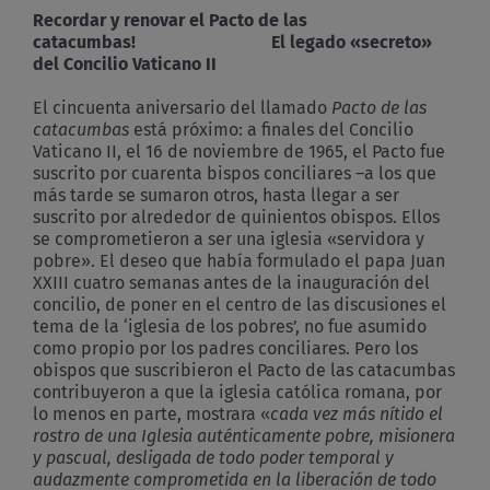
Recordar y renovar el Pacto de las
catacumbas! El legado «secreto»
del Concilio Vaticano II
El cincuenta aniversario del llamado
Pacto de las
catacumbas
está próximo: a finales del Concilio
Vaticano II, el 16 de noviembre de 1965, el Pacto fue
suscrito por cuarenta bispos conciliares –a los que
más tarde se sumaron otros, hasta llegar a ser
suscrito por alrededor de quinientos obispos. Ellos
se comprometieron a ser una iglesia «servidora y
pobre». El deseo que había formulado el papa Juan
XXIII cuatro semanas antes de la inauguración del
concilio, de poner en el centro de las discusiones el
tema de la ‘iglesia de los pobres’, no fue asumido
como propio por los padres conciliares. Pero los
obispos que suscribieron el Pacto de las catacumbas
contribuyeron a que la iglesia católica romana, por
lo menos en parte, mostrara «
cada vez más nítido el
rostro de una Iglesia auténticamente pobre, misionera
y pascual, desligada de todo poder temporal y
audazmente comprometida en la liberación de todo