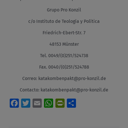
Grupo Pro Konzil
c/o Instituto de Teología y Política
Friedrich-Ebert-Str. 7
48153 Münster
Tel. 0049/(0)251/524738
Fax. 0040/(0)251/524788
Correo: katakombenpakt@pro-konzil.de
Contacto: katakombenpakt@pro-konzil.de
Facebook
Twitter
Email
WhatsApp
PrintFriendly
Compartir