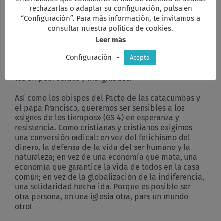
rechazarlas o adaptar su configuración, pulsa en
estructuras racistas?
“Configuración”. Para más información, te invitamos a
consultar nuestra política de cookies.
¡No perdamos de vista estas preguntas! ¡Señalemos
en el centro del poder eclesiástico que el
Pacto de
Leer más
lascatacumbas
no es una reliquia histórica, que las
Configuración
-
cristianas y cristianos de hoy retoman su motivación
Acepto
y la viven en el compromiso concreto al lado de las y
los empobrecidos y marginados!
Así como los obispos del Pacto de las catacumbas y
el papa Francisco, queremos ser sensibles a los
«signos de los tiempos» (GS 4) en esperanza y
resistencia. Como cristianas y cristianos exigimos
una conversión radical: en vez del fetichismo del
dinero, la defensa de la vida del ser humano y la
naturaleza; en vez de una economía que mata, una
economía que garantice la vida de todos en la casa
común; en vez de la globalización de la indiferencia,
una solidaridad hecha ida. Porque es posible ser
otra persona, en una iglesia otra, para un mundo
otro!