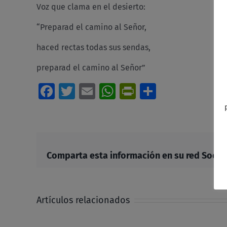
Voz que clama en el desierto:
“Preparad el camino al Señor,
haced rectas todas sus sendas,
preparad el camino al Señor”
Facebook
Twitter
Email
WhatsApp
PrintFriendl
Comparti
Comparta esta información en su red Social 
Artículos relacionados