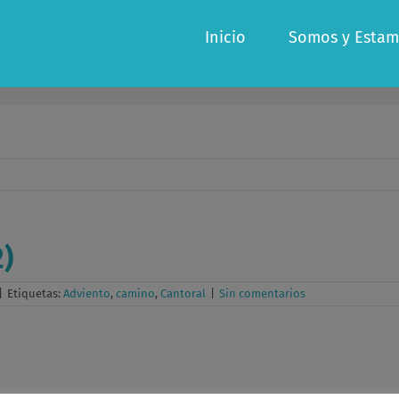
Inicio
Somos y Estam
)
|
Etiquetas:
Adviento
,
camino
,
Cantoral
|
Sin comentarios