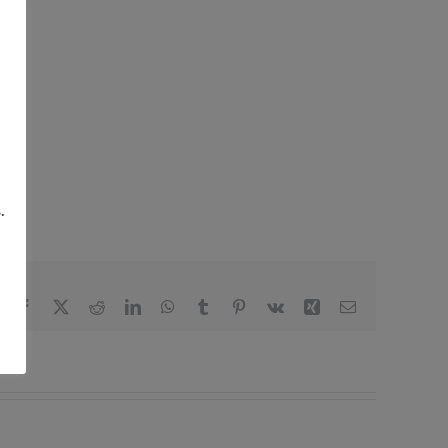
.
Facebook
X
Reddit
LinkedIn
WhatsApp
Tumblr
Pinterest
Vk
Xing
Correo
electrónico