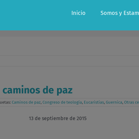
Inicio
Somos y Estam
 y caminos de paz
quetas:
Caminos de paz
,
Congreso de teología
,
Eucaristias
,
Guernica
,
Otras c
A 13 de septiembre de 2015