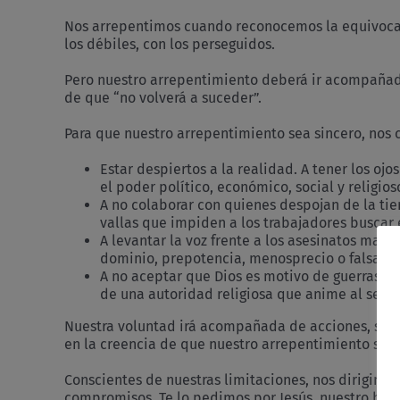
Nos arrepentimos cuando reconocemos la equivocaci
los débiles, con los perseguidos.
Pero nuestro arrepentimiento deberá ir acompañado 
de que “no volverá a suceder”.
Para que nuestro arrepentimiento sea sincero, no
Estar despiertos a la realidad. A tener los oj
el poder político, económico, social y religios
A no colaborar con quienes despojan de la tie
vallas que impiden a los trabajadores buscar 
A levantar la voz frente a los asesinatos mach
dominio, prepotencia, menosprecio o falsa pr
A no aceptar que Dios es motivo de guerras co
de una autoridad religiosa que anime al ser h
Nuestra voluntad irá acompañada de acciones, siem
en la creencia de que nuestro arrepentimiento ser
Conscientes de nuestras limitaciones, nos dirigimos
compromisos. Te lo pedimos por Jesús, nuestro herm