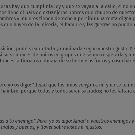
tecas hay que cumplir la ley y que se vayan a la calle, si no
nos llene el país de extranjeros pobres que chupen de nuestr
hombres y mujeres tienen derecho a percibir una renta digna 
os que huyen de la miseria, el hambre y las guerras no pueden
sposición, podéis explotarla y dominarla según vuestro gusto.
Pe
si sois capaces de uniros en grupos que sepan respetarla y am
tonces la tierra os colmará de su hermosos frutos y cosecharéi
ero yo os digo
: “dejad que los niños vengan a mí y no se lo imp
 hambre, porque todas y todos serán saciados; no les faltará e
rás a tu enemigo”.
Pero yo os digo
: Amad a vuestros enemigos y 
 malos y buenos, y llover sobre justos e injustos.