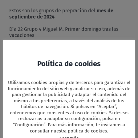
de
preparación
Estos son los grupos de prepración del
mes de
septiembre
septiembre de 2024
de
2024
Día 22 Grupo 4 Miguel M. Primer domingo tras las
vacaciones
Día 29 Grupo 3 Maribel Lagos
Facebook
Twitter
Email
WhatsApp
PrintFriendly
Compartir
Política de cookies
Utilizamos cookies propias y de terceros para garantizar el
funcionamiento del sitio web y analizar su uso, además de
para gestionar la publicidad y adaptar el contenido del
Comparta esta información en su red
mismo a tus preferencias, a través del análisis de tus
Social favorita!
hábitos de navegación. Si pulsas en “Aceptar”,
Facebook
X
Reddit
LinkedIn
WhatsApp
Tumblr
Pinterest
Vk
Xing
Correo
entendemos que consientes al uso de cookies. Si deseas
electrón
rechazarlas o adaptar su configuración, pulsa en
“Configuración”. Para más información, te invitamos a
consultar nuestra política de cookies.
Artículos relacionados