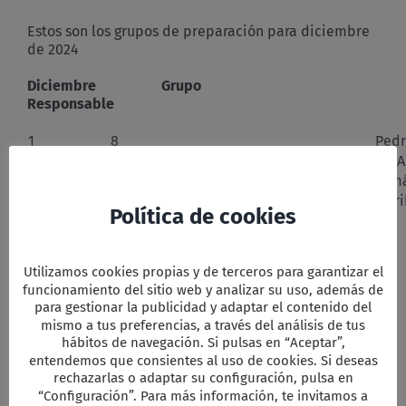
de
preparación
Estos son los grupos de preparación para diciembre
diciembre
de 2024
de
2024
Diciembre Grupo
Responsable
1
8
Pedr
8
1
Mª A
13 viernes
2 RECONCILIACIÓN
Tomá
24 martes
3 NOCHEBUENA
Mari
Política de cookies
Facebook
Twitter
Email
WhatsApp
PrintFriendly
Compartir
Utilizamos cookies propias y de terceros para garantizar el
funcionamiento del sitio web y analizar su uso, además de
para gestionar la publicidad y adaptar el contenido del
mismo a tus preferencias, a través del análisis de tus
Comparta esta información en su red
hábitos de navegación. Si pulsas en “Aceptar”,
Social favorita!
entendemos que consientes al uso de cookies. Si deseas
rechazarlas o adaptar su configuración, pulsa en
Facebook
X
Reddit
LinkedIn
WhatsApp
Tumblr
Pinterest
Vk
Xing
Correo
“Configuración”. Para más información, te invitamos a
electrón