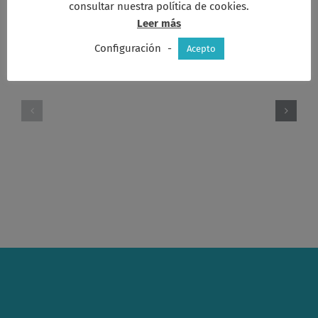
consultar nuestra política de cookies.
Leer más
Artículos relacionados
Configuración
-
Acepto
El
legado
Alzad
de
la
Monseñor
mirada
Proaño
hoy