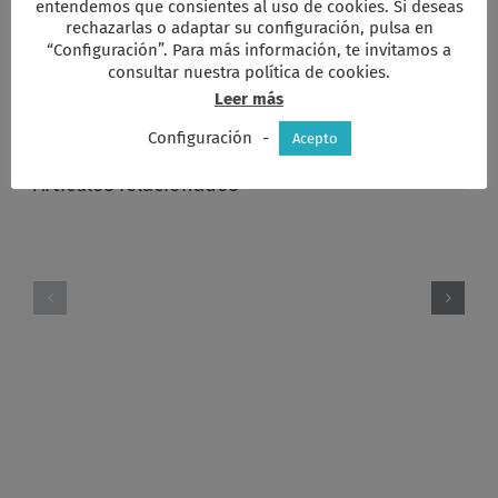
entendemos que consientes al uso de cookies. Si deseas
rechazarlas o adaptar su configuración, pulsa en
Comparta esta información en su red
“Configuración”. Para más información, te invitamos a
Social favorita!
consultar nuestra política de cookies.
Leer más
Facebook
X
Reddit
LinkedIn
WhatsApp
Tumblr
Pinterest
Vk
Xing
Correo
electrón
Configuración
-
Acepto
Artículos relacionados
Coloquio
La
con
Inteligencia
Manuel
artificial
Monereo.
y
Conflicto
la
Israel
Ética
Palestina