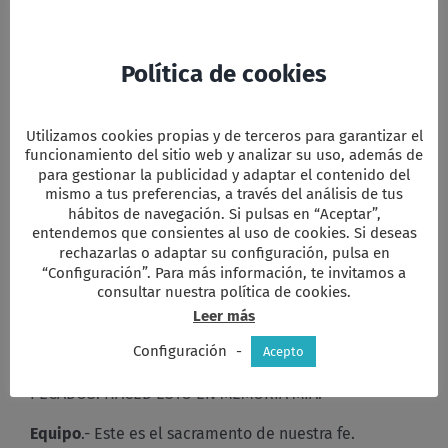
nuestro espíritu.
Equipo
.- Pero antes queremos despedirnos
Política de cookies
alrededor de esta mesa, del mismo modo que lo
hubiera hecho Jesús.
Equipo
.- En aquella noche, la última de su vida,
Utilizamos cookies propias y de terceros para garantizar el
tomó el pan y dando gracias al Padre, lo partió y
funcionamiento del sitio web y analizar su uso, además de
repartió a sus amigos y amigas diciendo:
para gestionar la publicidad y adaptar el contenido del
mismo a tus preferencias, a través del análisis de tus
TODOS.-
TOMAD Y COMED TODOS DE ÉL, PORQUE ESTO
hábitos de navegación. Si pulsas en “Aceptar”,
ES MI CUERPO QUE SERÁ ENTREGADO POR VOSOTROS.
entendemos que consientes al uso de cookies. Si deseas
rechazarlas o adaptar su configuración, pulsa en
Equipo
“Configuración”. Para más información, te invitamos a
. – Del mismo modo, tomó la copa, dio gracias
consultar nuestra política de cookies.
y se la pasó diciendo:
Leer más
TODOS.-
TOMAD Y BEBED TODOS DE ÉL, PORQUE ESTE
Configuración
-
ES EL CÁLIZ DE MI SANGRE, SANGRE DERRAMADA POR
Acepto
TODA LA HUMANIDAD PARA EL PERDÓN DE LOS
PECADOS. HACED ESTO EN MEMORIA MIA.
Equipo
.- Este es el sacramento de nuestra fe.