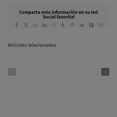
Comparta esta información en su red
Social favorita!
Facebook
X
Reddit
LinkedIn
WhatsApp
Tumblr
Pinterest
Vk
Xing
Correo
electrón
Artículos relacionados
El
legado
Alzad
de
la
Monseñor
mirada
Proaño
hoy