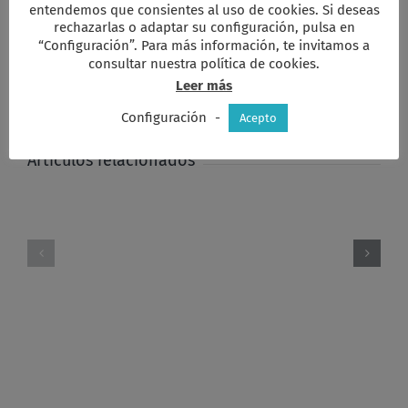
entendemos que consientes al uso de cookies. Si deseas
rechazarlas o adaptar su configuración, pulsa en
Comparta esta información en su red
“Configuración”. Para más información, te invitamos a
Social favorita!
consultar nuestra política de cookies.
Leer más
Facebook
X
Reddit
LinkedIn
WhatsApp
Tumblr
Pinterest
Vk
Xing
Correo
electrón
Configuración
-
Acepto
Artículos relacionados
Hasta
que
la
Mas
igualdad
allá
se
del
haga
Cristianismo
costumbre
en
la
Iglesia