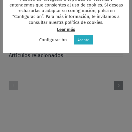
entendemos que consientes al uso de cookies. Si deseas
rechazarlas o adaptar su configuración, pulsa en
“Configuración”. Para más información, te invitamos a
Comparta esta información en su red
consultar nuestra política de cookies.
Social favorita!
Leer más
Facebook
X
Reddit
LinkedIn
WhatsApp
Tumblr
Pinterest
Vk
Xing
Correo
electrón
Configuración
-
Acepto
Artículos relacionados
Informe
FUNDACIÓN
2023
PUEBLO
Fundacion
INDIO
Pueblo
–
Indio.
ECUADOR