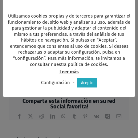
Utilizamos cookies propias y de terceros para garantizar el
funcionamiento del sitio web y analizar su uso, además de
para gestionar la publicidad y adaptar el contenido del
mismo a tus preferencias, a través del análisis de tus
hábitos de navegación. Si pulsas en “Aceptar”,
entendemos que consientes al uso de cookies. Si deseas
rechazarlas o adaptar su configuración, pulsa en
Universidad para la PAZ
“Configuración”. Para más información, te invitamos a
Facebook
Twitter
Email
WhatsApp
PrintFriendly
Compartir
consultar nuestra política de cookies.
Leer más
Configuración
-
Acepto
Comparta esta información en su red
Social favorita!
Facebook
X
Reddit
LinkedIn
WhatsApp
Tumblr
Pinterest
Vk
Xing
Correo
electrón