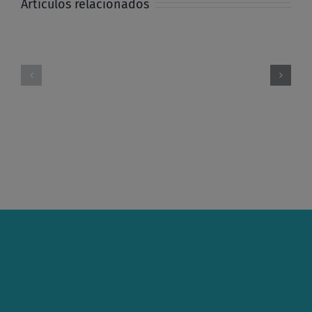
Artículos relacionados
Informe
Carta
Asesoría
de
Jurídica
agradecimien
gratuita
de
1S
la
2026
F.P.I.E.