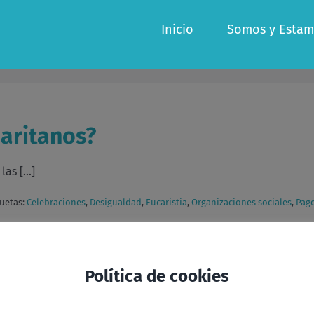
Inicio
Somos y Estam
aritanos?
s [...]
quetas:
Celebraciones
,
Desigualdad
,
Eucaristia
,
Organizaciones sociales
,
Pag
Política de cookies