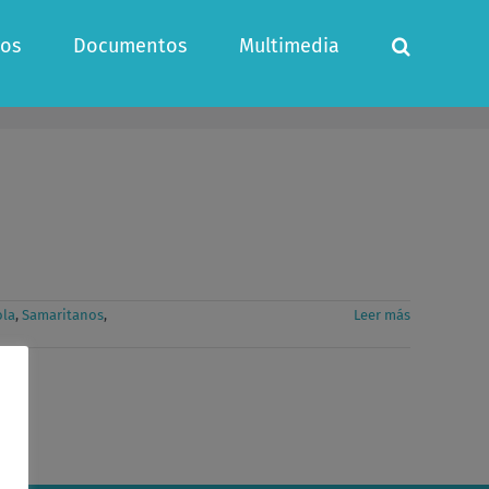
os
Documentos
Multimedia
ola
,
Samaritanos
,
Leer más