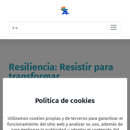
Saltar
al
contenido
Ir a...
Resiliencia: Resistir para
transformar
Resiliencia: resistir para transformar 20 de
noviembre de 2022 [...]
Política de cookies
Por
Editor LIP
|
|
Categorías:
Celebraciones
,
Eucaristías
|
Etiquetas:
Eucaristia
,
Resiliencia
|
Comentarios
Utilizamos cookies propias y de terceros para garantizar el
en
desactivados
Resiliencia:
Leer más
funcionamiento del sitio web y analizar su uso, además de
Resistir
para gestionar la publicidad y adaptar el contenido del