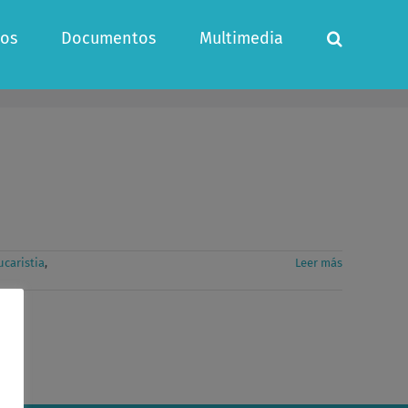
os
Documentos
Multimedia
ucaristia
,
Leer más