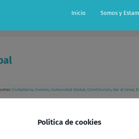
Inicio
Somos y Estam
bal
quetas:
Ciudadanía
,
Civismo
,
Comunidad Global
,
Constitución
,
Dar al Cesar
,
E
Política de cookies