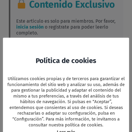
Contenido Exclusivo
Este artículo es solo para miembros. Por favor,
inicia sesión
o regístrate para poder leerlo
completo.
Facebook
Twitter
Email
WhatsApp
PrintFriendly
Compartir
Política de cookies
Utilizamos cookies propias y de terceros para garantizar el
funcionamiento del sitio web y analizar su uso, además de
para gestionar la publicidad y adaptar el contenido del
Comparta esta información en su red
Social favorita!
mismo a tus preferencias, a través del análisis de tus
hábitos de navegación. Si pulsas en “Aceptar”,
Facebook
X
Reddit
LinkedIn
WhatsApp
Tumblr
Pinterest
Vk
Xing
Correo
entendemos que consientes al uso de cookies. Si deseas
electrón
rechazarlas o adaptar su configuración, pulsa en
“Configuración”. Para más información, te invitamos a
consultar nuestra política de cookies.
Artículos relacionados
Leer más