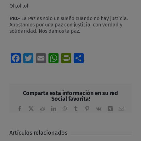
Oh,oh,oh
E10
.-
La Paz es solo un sueño cuando no hay justicia.
Apostamos por una paz con justicia, con verdad y
solidaridad. Nos damos la paz.
Facebook
Twitter
Email
WhatsApp
PrintFriendly
Compartir
Comparta esta información en su red
Social favorita!
Facebook
X
Reddit
LinkedIn
WhatsApp
Tumblr
Pinterest
Vk
Xing
Correo
electrón
Artículos relacionados