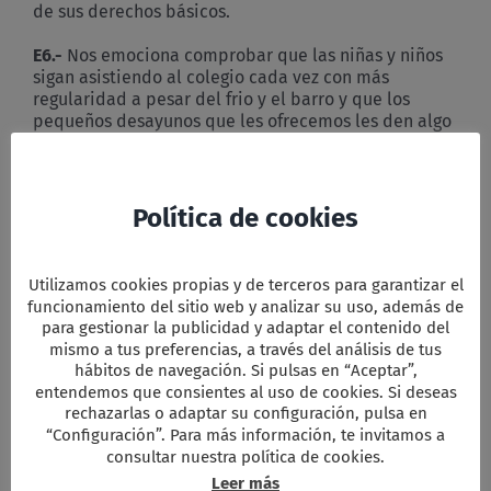
de sus derechos básicos.
E6.-
Nos emociona comprobar que las niñas y niños
sigan asistiendo al colegio cada vez con más
regularidad a pesar del frio y el barro y que los
pequeños desayunos que les ofrecemos les den algo
de energia para la jornada.
E7.
–
Convocados por Jesús de Nazaret, queremos
repetir el gesto de aquella noche en la que nos
Política de cookies
entregaste tu mensaje de amor sin límites:
Todos.- Tomando un trozo de pan lo repartiste
Utilizamos cookies propias y de terceros para garantizar el
diciendo “Tomad y comed todos de él, porque esto es
funcionamiento del sitio web y analizar su uso, además de
mi Cuerpo, que será entregado por vosotros.
para gestionar la publicidad y adaptar el contenido del
mismo a tus preferencias, a través del análisis de tus
E8.-
Sellamos este pacto por el Reino con esta copa
hábitos de navegación. Si pulsas en “Aceptar”,
de vino que regocija el corazón del hombre.
entendemos que consientes al uso de cookies. Si deseas
rechazarlas o adaptar su configuración, pulsa en
TODOS: Tomad y bebed todos de él, porque éste es el
“Configuración”. Para más información, te invitamos a
cáliz de mi Sangre, Sangre de la alianza nueva y
consultar nuestra política de cookies.
eterna que será derramada por vosotros y por toda la
Leer más