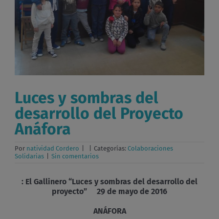
Luces y sombras del
desarrollo del Proyecto
Anáfora
Por
natividad Cordero
|
|
Categorías:
Colaboraciones
Solidarias
|
Sin comentarios
: El Gallinero
“
Luces y sombras del desarrollo del
proyecto” 29 de mayo de 2016
ANÁFORA