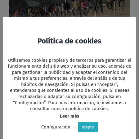
Política de cookies
Utilizamos cookies propias y de terceros para garantizar el
funcionamiento del sitio web y analizar su uso, además de
para gestionar la publicidad y adaptar el contenido del
mismo a tus preferencias, a través del análisis de tus
Consideramos que las medidas y actuaciones
hábitos de navegación. Si pulsas en “Aceptar”,
adoptadas en torno a la frontera únicamente
entendemos que consientes al uso de cookies. Si deseas
consiguen
incrementar aún más si cabe el
rechazarlas o adaptar su configuración, pulsa en
sufrimiento, dolor y muerte
de todas aquellas
“Configuración”. Para más información, te invitamos a
personas que están arriesgando, e incluso
consultar nuestra política de cookies.
perdiendo, sus vidas mientras buscan bienestar,
Leer más
seguridad y protección a las puertas de Europa.
Configuración
-
Acepto
Debemos insistir, una vez más, que «la condición de