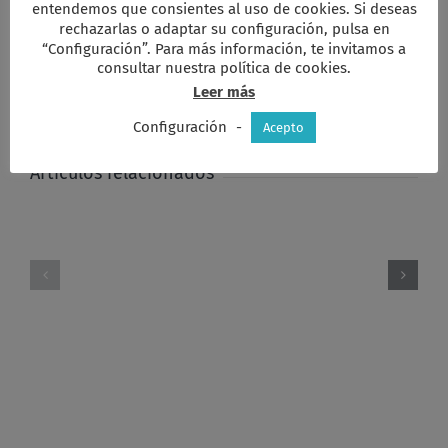
entendemos que consientes al uso de cookies. Si deseas
rechazarlas o adaptar su configuración, pulsa en
Comparta esta información en su red
“Configuración”. Para más información, te invitamos a
Social favorita!
consultar nuestra política de cookies.
Leer más
Facebook
X
Reddit
LinkedIn
WhatsApp
Tumblr
Pinterest
Vk
Xing
Correo
electrón
Configuración
-
Acepto
Artículos relacionados
Coloquio
La
con
Inteligencia
Manuel
artificial
Monereo.
y
Conflicto
la
Israel
Ética
Palestina