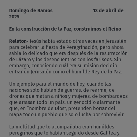
la
construcción
Domingo de Ramos 13 de abril de
de
2025
la
Paz,
En la construcción de la Paz, construimos el Reino
construimos
el
Reino
Relator.-
Jesús había estado otras veces en Jerusalén
para celebrar la fiesta de Peregrinación, pero ahora
sabía lo delicado que era después de la resurrección
de Lázaro y los desencuentros con los fariseos. Sin
embargo, conociendo cuál era su misión decidió
entrar en Jerusalén como el humilde Rey de la Paz.
Un ejemplo para el mundo de hoy, cuando las
naciones solo hablan de guerras, de rearme, de
drones que matan a niños y mujeres, de bombardeos
que arrasan todo un país, un genocidio alarmante
que, en “nombre de Dios”, pretenden borrar del
mapa todo un pueblo que solo lucha por sobrevivir
La multitud que lo acompañaba eran humildes
peregrinos que lo habían seguido desde Galilea y