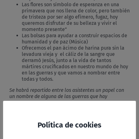
Las flores son símbolo de esperanza en una
primavera que nos llena de color, pero también
de tristeza por ser algo efímero, fugaz, hoy
queremos disfrutar de su belleza y vivir el
momento presente”
Las bolsas para ayudar a construir espacios de
humanidad y de paz (Música)
Ofrecemos el pan ácimo de harina pura sin la
levadura vieja y el cáliz de la sangre que
derramó Jesús, junto a la vida de tantos
mártires crucificados en nuestro mundo de hoy
en las guerras y que vamos a nombrar entre
todas y todos.
Se habrá repartido entre los asistentes un papel con
un nombre de alguna de las guerras que hay
Anáfora
Relator:
Caída la tarde, se puso a la mesa con los
Política de cookies
Doce. Mientras comían, dijo: