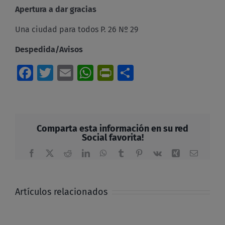
Apertura a dar gracias
Una ciudad para todos P. 26 Nº 29
Despedida/Avisos
Facebook
Twitter
Email
WhatsApp
PrintFriendly
Compartir
Comparta esta información en su red
Social favorita!
Facebook
X
Reddit
LinkedIn
WhatsApp
Tumblr
Pinterest
Vk
Xing
Correo
electrón
Artículos relacionados