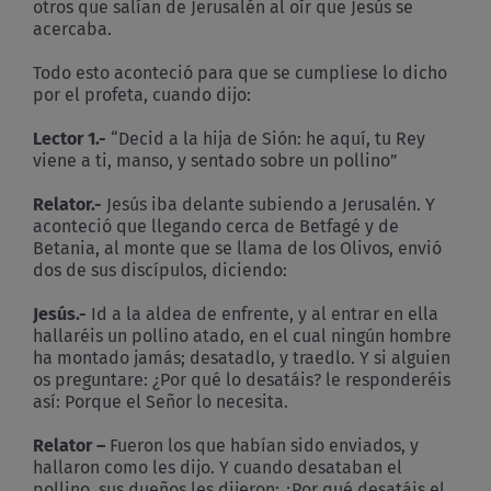
otros que salían de Jerusalén al oír que Jesús se
acercaba.
Todo esto aconteció para que se cumpliese lo dicho
por el profeta, cuando dijo:
Lector 1.-
“Decid a la hija de Sión: he aquí, tu Rey
viene a ti, manso, y sentado sobre un pollino”
Relator.-
Jesús iba delante subiendo a Jerusalén. Y
aconteció que llegando cerca de Betfagé y de
Betania, al monte que se llama de los Olivos, envió
dos de sus discípulos, diciendo:
Jesús.-
Id a la aldea de enfrente, y al entrar en ella
hallaréis un pollino atado, en el cual ningún hombre
ha montado jamás; desatadlo, y traedlo. Y si alguien
os preguntare: ¿Por qué lo desatáis? le responderéis
así: Porque el Señor lo necesita.
Relator –
Fueron los que habían sido enviados, y
hallaron como les dijo. Y cuando desataban el
pollino, sus dueños les dijeron: ¿Por qué desatáis el