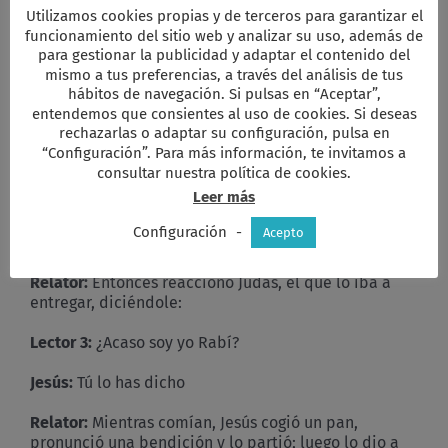
Jesús:
Os aseguro que uno de vosotros me va a
Utilizamos cookies propias y de terceros para garantizar el
entregar.
funcionamiento del sitio web y analizar su uso, además de
para gestionar la publicidad y adaptar el contenido del
Relator
: Ellos consternados, empezaron a replicarle
mismo a tus preferencias, a través del análisis de tus
uno tras otro.
hábitos de navegación. Si pulsas en “Aceptar”,
entendemos que consientes al uso de cookies. Si deseas
Lector 3:
¿Acaso soy yo Señor?
rechazarlas o adaptar su configuración, pulsa en
“Configuración”. Para más información, te invitamos a
Jesús:
Uno que ha mojado en la misma fuente que yo
consultar nuestra política de cookies.
me va a entregar. El Hombre se va como está escrito
Leer más
de él; pero ¡ay de ese hombre que va a entregar al
Hombre! Más le valdría a ese hombre no haber
Configuración
-
Acepto
nacido.
Relator:
Entonces reaccionó Judas, el que lo iba a
entregar, diciéndole:
Lector 3:
¿Acaso soy yo Rabí?
Jesús:
Tú lo has dicho
Relator:
Mientras comían, Jesús cogió un pan,
pronunció una bendición y lo partió; luego lo dio a