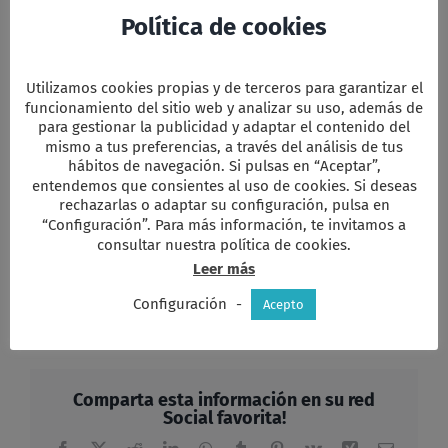
Política de cookies
Utilizamos cookies propias y de terceros para garantizar el
funcionamiento del sitio web y analizar su uso, además de
para gestionar la publicidad y adaptar el contenido del
mismo a tus preferencias, a través del análisis de tus
hábitos de navegación. Si pulsas en “Aceptar”,
entendemos que consientes al uso de cookies. Si deseas
rechazarlas o adaptar su configuración, pulsa en
“Configuración”. Para más información, te invitamos a
consultar nuestra política de cookies.
Leer más
Facebook
Twitter
Email
WhatsApp
PrintFriendly
Compartir
Configuración
-
Acepto
Comparta esta información en su red
Social favorita!
Facebook
X
Reddit
LinkedIn
WhatsApp
Tumblr
Pinterest
Vk
Xing
Correo