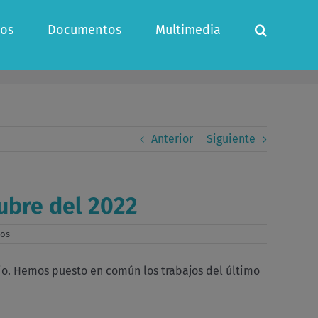
os
Documentos
Multimedia
Anterior
Siguiente
tubre del 2022
en
dos
Celebración
eucaristía
de
io. Hemos puesto en común los trabajos del último
la
asamblea
del
15