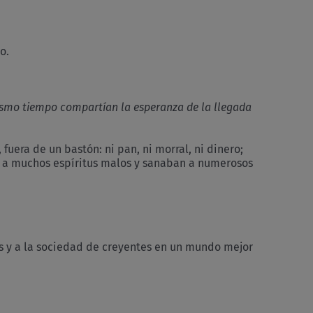
y
16
de
octubre
o.
del
2022
mismo tiempo compartían la esperanza de la llegada
uera de un bastón: ni pan, ni morral, ni dinero;
an a muchos espíritus malos y sanaban a numerosos
as y a la sociedad de creyentes en un mundo mejor