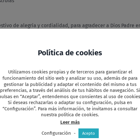
strofas
stivo de alegría y cordialidad, para agradecer a Dios Padre
de la asamblea y la elección del nuevo Consejo
rallas y a salir a campo abierto donde encontrar otras comu
rucción de un mundo más justo.
Política de cookies
mos manteniendo que otra sociedad y otra Iglesia son posibl
o.
Utilizamos cookies propias y de terceros para garantizar el
funcionamiento del sitio web y analizar su uso, además de para
s a participar en el proyecto del Reino
gestionar la publicidad y adaptar el contenido del mismo a tus
preferencias, a través del análisis de tus hábitos de navegación. Si
donar y compartir. Él nos enseñó que su misión era dar la vid
pulsas en “Aceptar”, entendemos que consientes al uso de cookies
ismo. Por eso siguiendo su ejemplo, tomamos el pan, lo partim
Si deseas rechazarlas o adaptar su configuración, pulsa en
“Configuración”. Para más información, te invitamos a consultar
 mi cuerpo.
nuestra política de cookies.
Leer más
s al Padre y la pasamos diciendo:
Configuración
-
Acepto
s mi sangre derramada por todos.