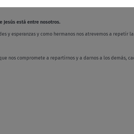
Jesús está entre nosotros.
udes y esperanzas y como hermanos nos atrevemos a repetir la
 que nos compromete a repartirnos y a darnos a los demás, ca
y
r