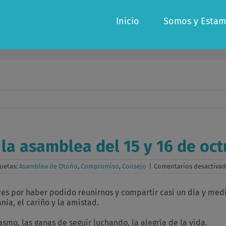
Inicio
Somos y Estam
 la asamblea del 15 y 16 de oc
quetas:
Asamblea de Otoño
,
Compromiso
,
Consejo
|
Comentarios desactiva
es por haber podido reunirnos y compartir casi un día y med
anía, el cariño y la amistad.
smo, las ganas de seguir luchando, la alegría de la vida.