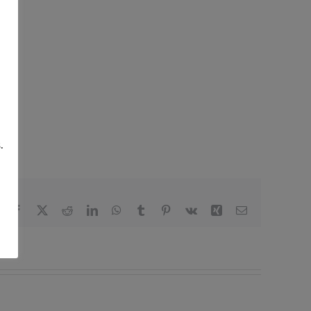
.
Facebook
X
Reddit
LinkedIn
WhatsApp
Tumblr
Pinterest
Vk
Xing
Correo
electrónico