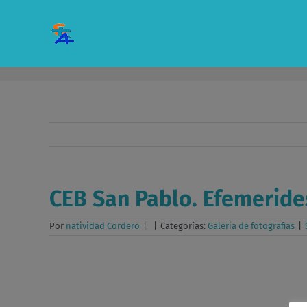
Saltar
al
contenido
CEB San Pablo. Efemeride
Por
natividad Cordero
|
|
Categorías:
Galeria de fotografias
|