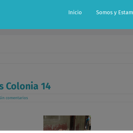
Inicio
Somos y Estam
s Colonia 14
Sin comentarios