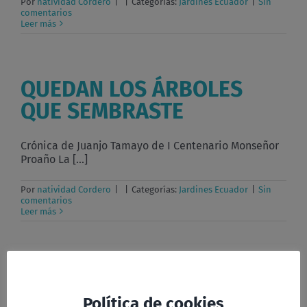
Por
natividad Cordero
|
|
Categorías:
Jardines Ecuador
|
Sin
comentarios
Leer más
QUEDAN LOS ÁRBOLES
QUE SEMBRASTE
Crónica de Juanjo Tamayo de I Centenario Monseñor
Proaño La [...]
Por
natividad Cordero
|
|
Categorías:
Jardines Ecuador
|
Sin
comentarios
Leer más
Carta de Nidia
Política de cookies