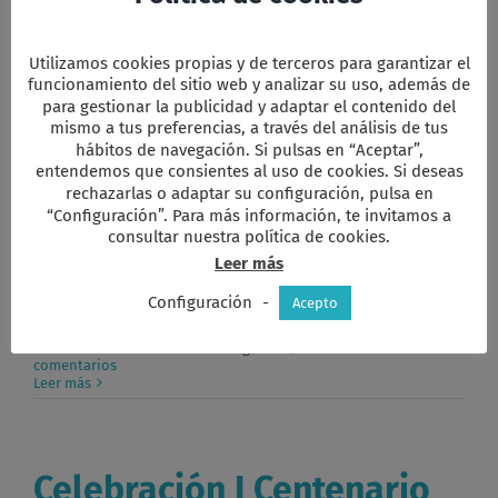
Muy queridos hermanos y hermanas: Retorné a mi
Ecuador del alma [...]
Utilizamos cookies propias y de terceros para garantizar el
Por
natividad Cordero
|
|
Categorías:
Jardines Ecuador
|
Sin
funcionamiento del sitio web y analizar su uso, además de
comentarios
para gestionar la publicidad y adaptar el contenido del
Leer más
mismo a tus preferencias, a través del análisis de tus
hábitos de navegación. Si pulsas en “Aceptar”,
entendemos que consientes al uso de cookies. Si deseas
rechazarlas o adaptar su configuración, pulsa en
Fundación Pueblo Indio
“Configuración”. Para más información, te invitamos a
consultar nuestra política de cookies.
Leer más
1. ANTECEDENTES: La Fundación Pueblo Indio del
Ecuador, gracias al [...]
Configuración
-
Acepto
Por
natividad Cordero
|
|
Categorías:
Jardines Ecuador
|
Sin
comentarios
Leer más
Celebración I Centenario