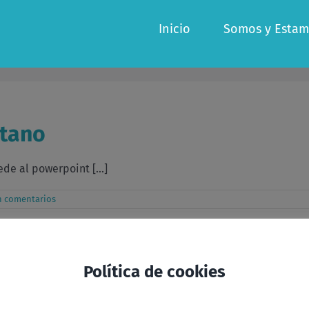
Inicio
Somos y Estam
itano
e al powerpoint [...]
n comentarios
ia
Política de cookies
..]