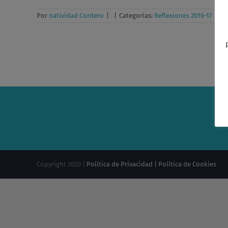
Por
natividad Cordero
|
|
Categorías:
Reflexiones 2016-17
|
Si
Copyright 2020 |
Política de Privacidad |
Política de Cookies