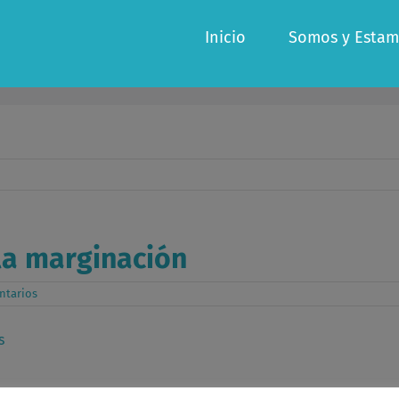
Inicio
Somos y Estam
 la marginación
ntarios
s