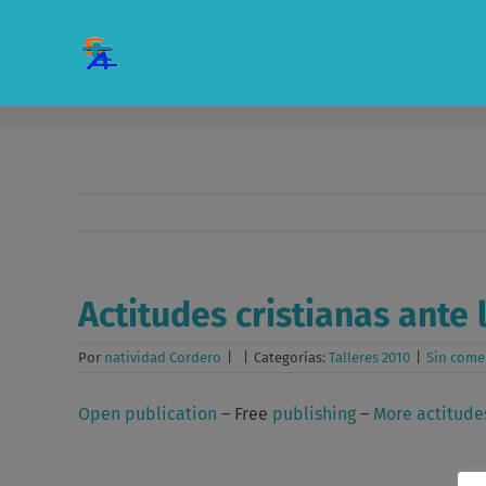
Saltar
al
contenido
Actitudes cristianas ante
Por
natividad Cordero
|
|
Categorías:
Talleres 2010
|
Sin come
Open publication
– Free
publishing
–
More actitude