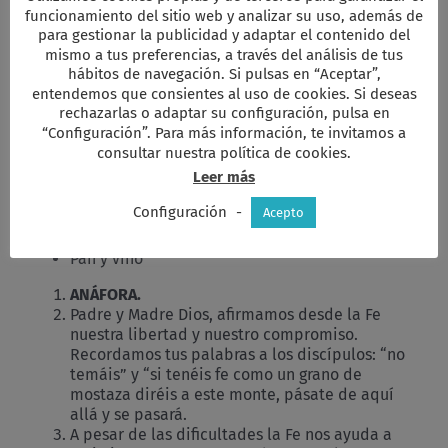
pobreza, la incultura y las injusticias.
funcionamiento del sitio web y analizar su uso, además de
para gestionar la publicidad y adaptar el contenido del
Creemos en la humanidad, fruto del amor de Dios,
mismo a tus preferencias, a través del análisis de tus
hábitos de navegación. Si pulsas en “Aceptar”,
Creemos que Dios nos sostiene, nos da la vida y nos
entendemos que consientes al uso de cookies. Si deseas
acoge como hijos, ahora y siempre, amén.
[Música]
rechazarlas o adaptar su configuración, pulsa en
“Configuración”. Para más información, te invitamos a
Reflexión dialogada
.
consultar nuestra política de cookies.
5.
OFRENDAS.
Leer más
Vela
Configuración
-
Acepto
El libro de la Comunidad
Bolsas
Pan y vino
ANÁFORA.
Padre y Madre Dios, afirmamos desde la Fe
nuestra libertad y nuestro compromiso.
Recordamos tus palabras a los discípulos: “no
temáis” y “si tenéis fe como un grano de
mostaza diréis a este monte, pásate de aquí
allá y se pasará.
A pesar de las dificultades la Fe nos ayuda a