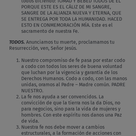
todos diciendo: TOMAD Y BEBED TODOS DE ÉL
PORQUE ESTE ES EL CÁLIZ DE MI SANGRE,
SANGRE DE LA ALIANZA NUEVA Y ETERNA, QUE
SE ENTREGA POR TODA LA HUMANIDAD. HACED
ESTO EN CONMEMORACIÓN MÍA. Este es el
sacramento de nuestra Fe.
TODOS.
Anunciamos tu muerte, proclamamos tu
Resurrección, ven, Señor Jesús.
Nuestro compromiso de fe pasa por estar codo
a codo con todos los seres de buena voluntad
que luchan por la vigencia y garantía de los
Derechos Humanos. Codo a codo, con las manos
unidas, oramos al Padre – Madre común. PADRE
NUESTRO.
La fe nos ayuda a ser convencidos. La
convicción de que la tierra nos la da Dios, no
para negocios, sino para la vida de mujeres y
hombres. Con este espíritu nos danos una Paz
de vida.
Nuestra fe nos debe mover a cambios
estructurales, a la formación de acciones con