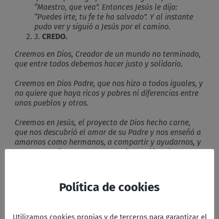
“Maestro, que vea”. Entonces Jesús le dijo:
“Puedes irte, tu fe te ha salvado”. Y al instante
pudo ver y siguió a Jesús por el camino.
3.
CREDO.
Creemos en Dios, Creador de un mundo no terminado,
que entre todos debemos hacer justo y solidario.
Creemos en Dios Padre, que nos hizo a todos iguales, y
no quiere que haya ricos y pobres ni diferencias entre
unos pueblos y otros.
Creemos en Jesús, el proyecto de Dios hecho carne,
que nos descubrió el amor de su Padre y nos enseñó a
amarnos como hermanos, a compartir y ayudarnos, y
que por predicarnos este mensaje, murió en la cruz.
Creemos en Jesús que sigue vivo en el seno de Dios y
entre nosotros.
Política de cookies
Creemos en el Espíritu de Dios que llevamos dentro y
nos impulsa a hacer el bien y a luchar contra la
Utilizamos cookies propias y de terceros para garantizar el