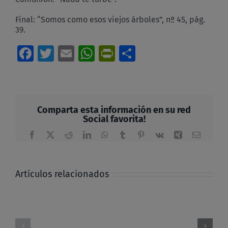
Final: “Somos como esos viejos árboles”, nº 45, pág.
39.
Facebook
Twitter
Email
WhatsApp
PrintFriendly
Compartir
Comparta esta información en su red
Social favorita!
Facebook
X
Reddit
LinkedIn
WhatsApp
Tumblr
Pinterest
Vk
Xing
Correo
electrón
Artículos relacionados
El
legado
Alzad