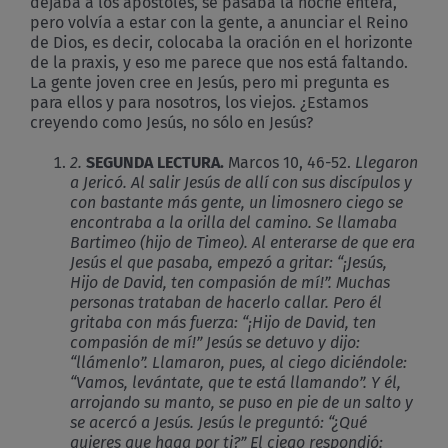
dejaba a los apóstoles, se pasaba la noche entera,
pero volvía a estar con la gente, a anunciar el Reino
de Dios, es decir, colocaba la oración en el horizonte
de la praxis, y eso me parece que nos está faltando.
La gente joven cree en Jesús, pero mi pregunta es
para ellos y para nosotros, los viejos. ¿Estamos
creyendo como Jesús, no sólo en Jesús?
2.
SEGUNDA LECTURA.
Marcos 10, 46-52.
Llegaron
a Jericó. Al salir Jesús de allí con sus discípulos y
con bastante más gente, un limosnero ciego se
encontraba a la orilla del camino. Se llamaba
Bartimeo (hijo de Timeo). Al enterarse de que era
Jesús el que pasaba, empezó a gritar: “¡Jesús,
Hijo de David, ten compasión de mí!”. Muchas
personas trataban de hacerlo callar. Pero él
gritaba con más fuerza: “¡Hijo de David, ten
compasión de mí!” Jesús se detuvo y dijo:
“llámenlo”. Llamaron, pues, al ciego diciéndole:
“Vamos, levántate, que te está llamando”. Y él,
arrojando su manto, se puso en pie de un salto y
se acercó a Jesús. Jesús le preguntó: “¿Qué
quieres que haga por ti?” El ciego respondió: