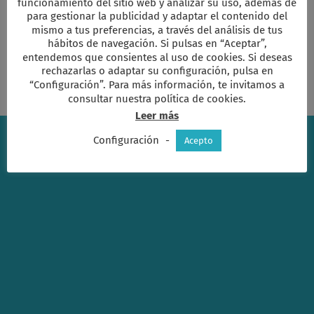
funcionamiento del sitio web y analizar su uso, además de
en
desactivados
para gestionar la publicidad y adaptar el contenido del
Mansedumbre
Leer más
frente
mismo a tus preferencias, a través del análisis de tus
a
hábitos de navegación. Si pulsas en “Aceptar”,
Prepotencia,
entendemos que consientes al uso de cookies. Si deseas
Indiferencia
rechazarlas o adaptar su configuración, pulsa en
y
“Configuración”. Para más información, te invitamos a
Violencia
consultar nuestra política de cookies.
Leer más
Configuración
-
Acepto