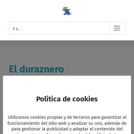
Saltar
al
contenido
Ir a...
El duraznero
El Duraznero Debajo de un duraznero, Santa María
soñaba Y [...]
Política de cookies
Por
Editor LIP
|
|
Categorías:
Celebraciones
,
Letras de
Cantos
|
Etiquetas:
Duraznero
,
Floklore americano
,
Folkore
americano
,
Navidad
|
Sin comentarios
Utilizamos cookies propias y de terceros para garantizar el
Leer más
funcionamiento del sitio web y analizar su uso, además de
para gestionar la publicidad y adaptar el contenido del