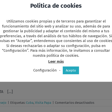
Política de cookies
en
uba
,
Mesa Redonda
|
Comentarios desactivados
Sesión
informativa
sobre
Utilizamos cookies propias y de terceros para garantizar el
Cuba
funcionamiento del sitio web y analizar su uso, además de para
gestionar la publicidad y adaptar el contenido del mismo a tus
preferencias, a través del análisis de tus hábitos de navegación. Si
pulsas en “Aceptar”, entendemos que consientes al uso de cookies
Si deseas rechazarlas o adaptar su configuración, pulsa en
“Configuración”. Para más información, te invitamos a consultar
en
nuestra política de cookies.
uba
,
Patria
|
Comentarios desactivados
Video
Leer más
Patria
Configuración
-
Acepto
A [...]
en
nsejo
|
Etiquetas:
Cuba
,
Visita Papa
|
Comentarios desactivados
Acta
Consejo