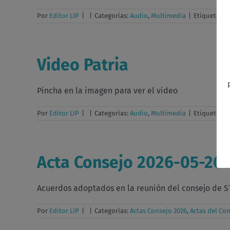
Por
Editor LIP
|
|
Categorías:
Audio
,
Multimedia
|
Etiquetas:
C
Video Patria
Pincha en la imagen para ver el video
Por
Editor LIP
|
|
Categorías:
Audio
,
Multimedia
|
Etiquetas:
C
Acta Consejo 2026-05-20
Acuerdos adoptados en la reunión del consejo de ST
Por
Editor LIP
|
|
Categorías:
Actas Consejo 2026
,
Actas del Co