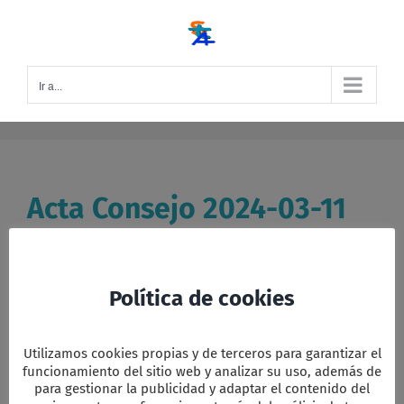
Saltar
al
contenido
Ir a...
Acta Consejo 2024-03-11
Asisten Pilar Baleriola, Toñi Silgo, Mayte Muñoz,
Carolina Fdez., Juanjo [...]
Política de cookies
Por
Editor LIP
|
|
Categorías:
Actas Consejo 2024
,
Actas del
Consejo
|
Etiquetas:
Acta Consejo
,
Aniversarios
,
ASamblea
,
en
Grupos Preparación
,
Pascua
|
Comentarios desactivados
Utilizamos cookies propias y de terceros para garantizar el
Acta
Leer más
Consejo
funcionamiento del sitio web y analizar su uso, además de
2024-
para gestionar la publicidad y adaptar el contenido del
03-