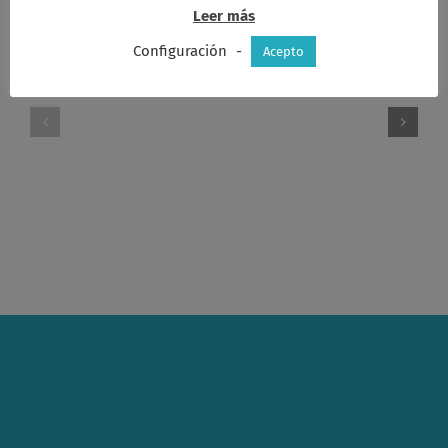
Leer más
Artículos relacionados
Configuración
-
Acepto
Proyecto
del
Presupuesto
Presupuesto
2025
2025
Aprobado