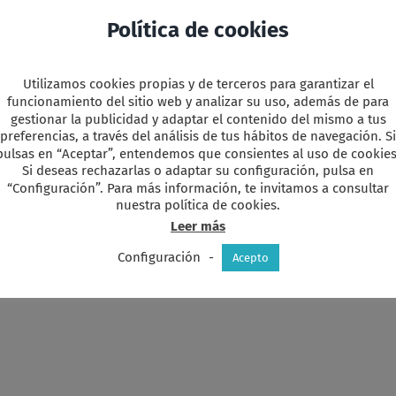
nicia sesión
o regístrate para poder leerlo completo.
Política de cookies
Utilizamos cookies propias y de terceros para garantizar el
y
r
funcionamiento del sitio web y analizar su uso, además de para
gestionar la publicidad y adaptar el contenido del mismo a tus
preferencias, a través del análisis de tus hábitos de navegación. Si
pulsas en “Aceptar”, entendemos que consientes al uso de cookies
Si deseas rechazarlas o adaptar su configuración, pulsa en
“Configuración”. Para más información, te invitamos a consultar
favorita!
nuestra política de cookies.
Leer más
Configuración
-
Acepto
Actualización
El
para
cuidado
la
de
Asamblea
nuestra