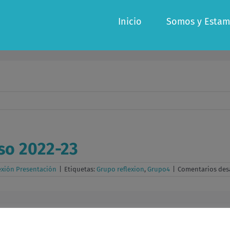
Inicio
Somos y Estam
rso 2022-23
exión Presentación
|
Etiquetas:
Grupo reflexion
,
Grupo4
|
Comentarios des