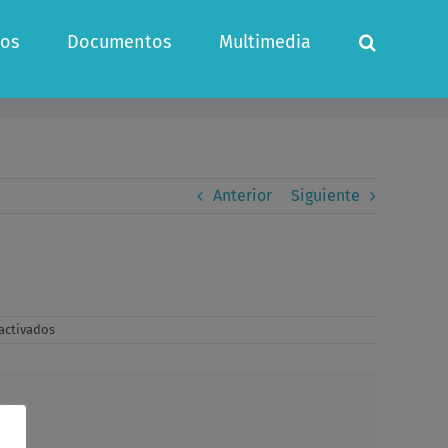
os
Documentos
Multimedia
Anterior
Siguiente
en
activados
Grupo
Reflexion
Nº
4.
Curso
2022-
23