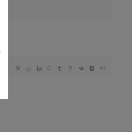
.
Facebook
X
Reddit
LinkedIn
WhatsApp
Tumblr
Pinterest
Vk
Xing
Correo
electrónico
Todos