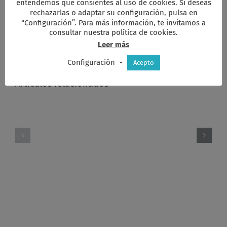
entendemos que consientes al uso de cookies. Si deseas
rechazarlas o adaptar su configuración, pulsa en
Comparta esta información en su red
“Configuración”. Para más información, te invitamos a
Social favorita!
consultar nuestra política de cookies.
Facebook
X
Reddit
LinkedIn
WhatsApp
Tumblr
Pinterest
Vk
Xing
Correo
Leer más
electrón
Configuración
-
Acepto
Artículos relacionados
Felicitación
KARIBU.
Navidad
Memoria
2020
Actividades
KARIBU
2017