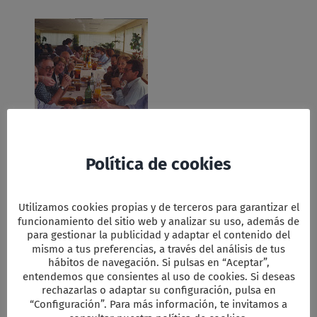
Asamblea Sigüenza 1995
Política de cookies
Facebook
Twitter
Email
WhatsApp
PrintFriendly
Compartir
Utilizamos cookies propias y de terceros para garantizar el
funcionamiento del sitio web y analizar su uso, además de
para gestionar la publicidad y adaptar el contenido del
mismo a tus preferencias, a través del análisis de tus
Comparta esta información en su red
hábitos de navegación. Si pulsas en “Aceptar”,
Social favorita!
entendemos que consientes al uso de cookies. Si deseas
rechazarlas o adaptar su configuración, pulsa en
Facebook
X
Reddit
LinkedIn
WhatsApp
Tumblr
Pinterest
Vk
Xing
Correo
electrón
“Configuración”. Para más información, te invitamos a