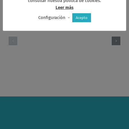
consultar nuestra política de cookies.
Leer más
Artículos relacionados
Configuración
-
Acepto
Fotos
Asamblea
Asamblea
Octubre
Otoño
2024
2025