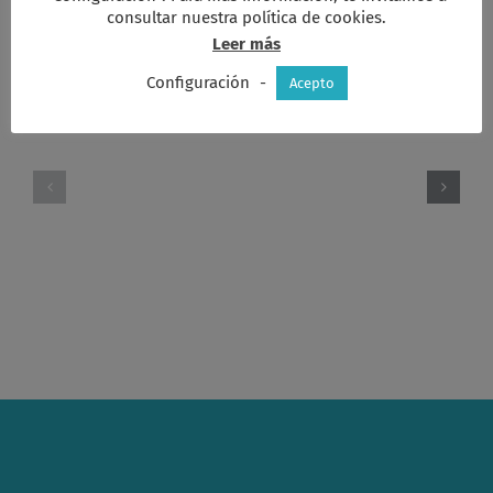
electrón
consultar nuestra política de cookies.
Leer más
Artículos relacionados
Configuración
-
Acepto
Asamblea
Asamblea
de
Otoño
Pascua
2.025
2026