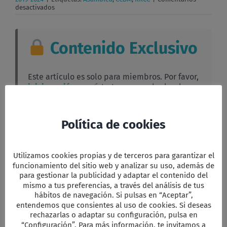
en
desactivados
Asamblea
de
Otoño
2024.
Contenido Exclusivo
Relaciones
con
CCBM
y
Este artículo es solo para miembros. Por favor,
RRCC
inicia sesión
o regístrate para poder leerlo
completo.
Política de cookies
Facebook
Twitter
Email
WhatsApp
PrintFriendly
Compartir
Utilizamos cookies propias y de terceros para garantizar el
funcionamiento del sitio web y analizar su uso, además de
para gestionar la publicidad y adaptar el contenido del
mismo a tus preferencias, a través del análisis de tus
hábitos de navegación. Si pulsas en “Aceptar”,
Comparta esta información en su red
entendemos que consientes al uso de cookies. Si deseas
Social favorita!
rechazarlas o adaptar su configuración, pulsa en
Facebook
X
Reddit
LinkedIn
WhatsApp
Tumblr
Pinterest
Vk
Xing
Correo
“Configuración”. Para más información, te invitamos a