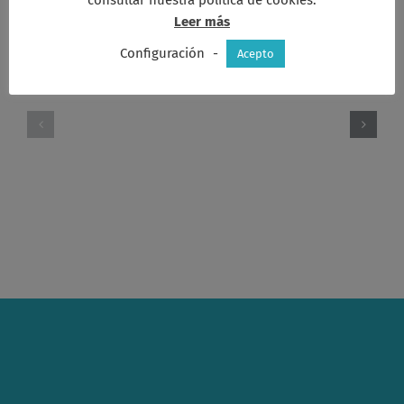
Leer más
Artículos relacionados
Configuración
-
Acepto
Asamblea
Asamblea
de
Otoño
Pascua
2.025
2026