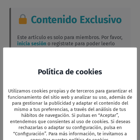
de
Otoño
2024.
Contenido Exclusivo
Informe
Comisión
Fe
y
Este artículo es solo para miembros. Por favor,
C.
inicia sesión
o regístrate para poder leerlo
completo.
Política de cookies
Facebook
Twitter
Email
WhatsApp
PrintFriendly
Compartir
Utilizamos cookies propias y de terceros para garantizar el
funcionamiento del sitio web y analizar su uso, además de
para gestionar la publicidad y adaptar el contenido del
mismo a tus preferencias, a través del análisis de tus
Comparta esta información en su red
hábitos de navegación. Si pulsas en “Aceptar”,
Social favorita!
entendemos que consientes al uso de cookies. Si deseas
Facebook
X
Reddit
LinkedIn
WhatsApp
Tumblr
Pinterest
Vk
Xing
Correo
rechazarlas o adaptar su configuración, pulsa en
electrón
“Configuración”. Para más información, te invitamos a
consultar nuestra política de cookies.