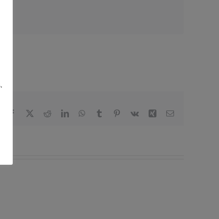
.
Facebook
X
Reddit
LinkedIn
WhatsApp
Tumblr
Pinterest
Vk
Xing
Correo
electrónico
Acta
Consejo