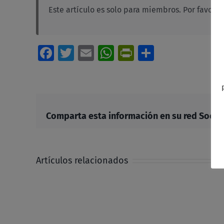
Este artículo es solo para miembros. Por favor,
i
Facebook
Twitter
Email
WhatsApp
PrintFriendl
Comparti
Comparta esta información en su red Social 
Artículos relacionados
Acta
Consejo